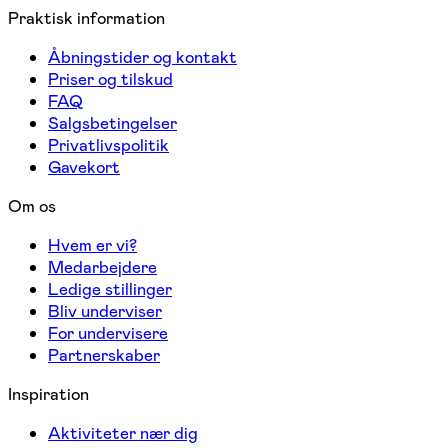
Praktisk information
Åbningstider og kontakt
Priser og tilskud
FAQ
Salgsbetingelser
Privatlivspolitik
Gavekort
Om os
Hvem er vi?
Medarbejdere
Ledige stillinger
Bliv underviser
For undervisere
Partnerskaber
Inspiration
Aktiviteter nær dig