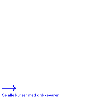
FOF København og Nordsjælland
Se hold
Ølsmagning – kend din øl
København V
3 hold
Se alle kurser med drikkevarer