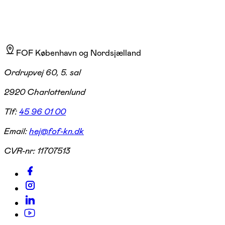
FOF København og Nordsjælland
Ordrupvej 60, 5. sal
2920 Charlottenlund
Tlf:
45 96 01 00
Email:
hej@fof-kn.dk
CVR-nr:
11707513