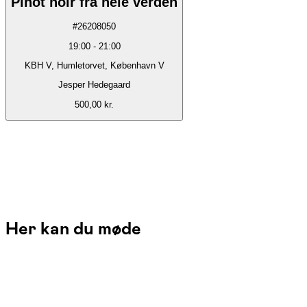
Pinot noir fra hele verden
#
26208050
19:00
-
21:00
KBH V, Humletorvet, København V
Jesper Hedegaard
500,00 kr.
Her kan du møde