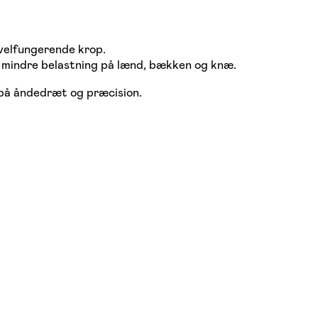
 velfungerende krop.
g mindre belastning på lænd, bækken og knæ.
på åndedræt og præcision.