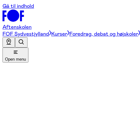
Gå til indhold
Aftenskolen
FOF Sydvestjylland
Kurser
Foredrag, debat og højskoler
Open menu