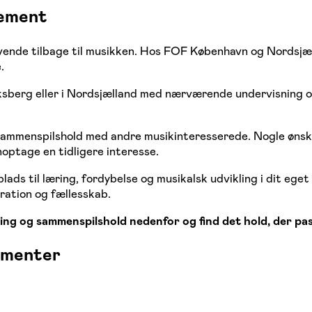
gement
er vende tilbage til musikken. Hos FOF København og Nordsjæ
.
ksberg eller i Nordsjælland med nærværende undervisning 
 på sammenspilshold med andre musikinteresserede. Nogle øns
enoptage en tidligere interesse.
lads til læring, fordybelse og musikalsk udvikling i dit eg
ration og fællesskab.
ng og sammenspilshold nedenfor og find det hold, der pass
umenter