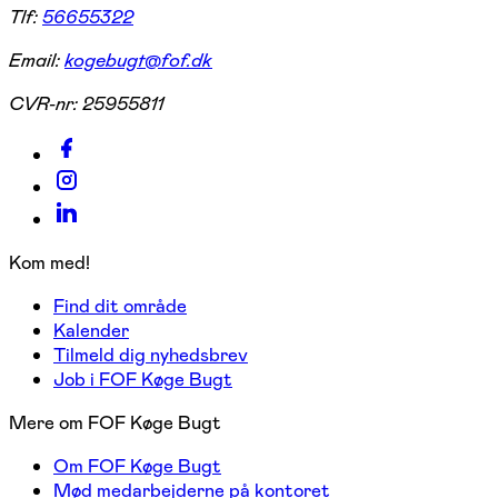
Tlf:
56655322
Email:
kogebugt@fof.dk
CVR-nr:
25955811
Kom med!
Find dit område
Kalender
Tilmeld dig nyhedsbrev
Job i FOF Køge Bugt
Mere om FOF Køge Bugt
Om FOF Køge Bugt
Mød medarbejderne på kontoret