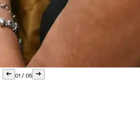
01
/
05
Læs her