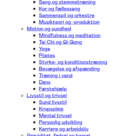
Sang og stemmetræning
Kor og fællessang
Sammenspil og orkestre
Musikteori og -produktion
Motion og sundhed
Mindfulness og meditation
Tai Chi og Qi Gong
Yoga
Pilates
Styrke- og konditionstræning
Bevægelse og afspænding
Træning i vand
Dans
Førstehjælp
Livsstil og trivsel
Sund livsstil
Kropspleje
Mental trivsel
Personlig udvikling
Karriere og arbejdsliv
Graviditet, fødsel og barsel