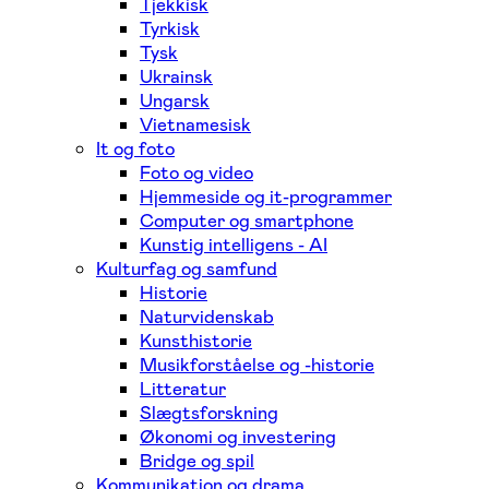
Tjekkisk
Tyrkisk
Tysk
Ukrainsk
Ungarsk
Vietnamesisk
It og foto
Foto og video
Hjemmeside og it-programmer
Computer og smartphone
Kunstig intelligens - AI
Kulturfag og samfund
Historie
Naturvidenskab
Kunsthistorie
Musikforståelse og -historie
Litteratur
Slægtsforskning
Økonomi og investering
Bridge og spil
Kommunikation og drama