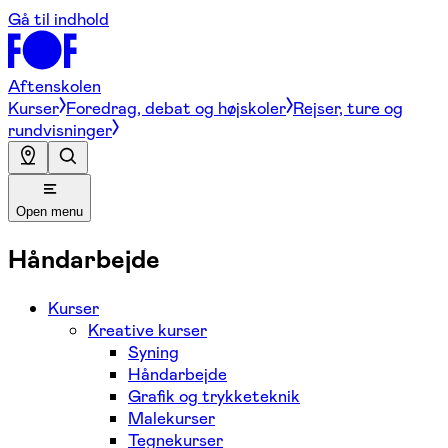
Gå til indhold
Aftenskolen
Kurser
Foredrag, debat og højskoler
Rejser, ture og
rundvisninger
Open menu
Håndarbejde
Kurser
Kreative kurser
Syning
Håndarbejde
Grafik og trykketeknik
Malekurser
Tegnekurser