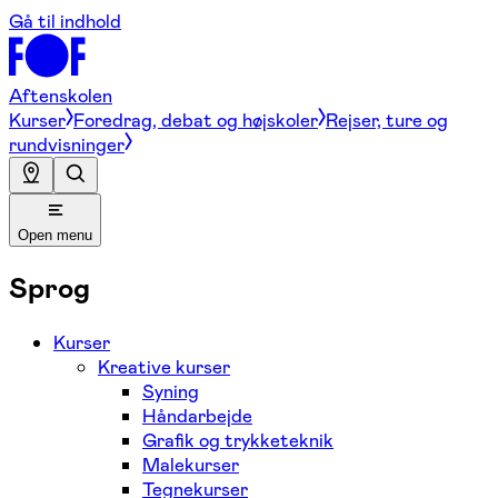
Gå til indhold
Aftenskolen
Kurser
Foredrag, debat og højskoler
Rejser, ture og
rundvisninger
Open menu
Sprog
Kurser
Kreative kurser
Syning
Håndarbejde
Grafik og trykketeknik
Malekurser
Tegnekurser