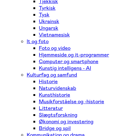
Tjekkisk
Tyrkisk
Tysk
Ukrainsk
Ungarsk
Vietnamesisk
It og foto
Foto og video
Hjemmeside og it-programmer
Computer og smartphone
Kunstig intelligens - AI
Kulturfag og samfund
Historie
Naturvidenskab
Kunsthistorie
Musikforståelse og -historie
Litteratur
Slægtsforskning
Økonomi og investering
Bridge og spil
Kommunikation og drama