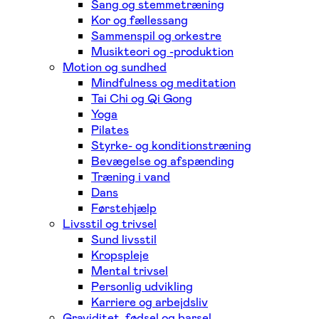
Sang og stemmetræning
Kor og fællessang
Sammenspil og orkestre
Musikteori og -produktion
Motion og sundhed
Mindfulness og meditation
Tai Chi og Qi Gong
Yoga
Pilates
Styrke- og konditionstræning
Bevægelse og afspænding
Træning i vand
Dans
Førstehjælp
Livsstil og trivsel
Sund livsstil
Kropspleje
Mental trivsel
Personlig udvikling
Karriere og arbejdsliv
Graviditet, fødsel og barsel