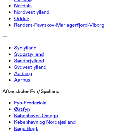
Nordals
Nordvestjylland
Odder
Randers-Favrskov-Mariagerfjord-Viborg
---
Sydjylland
Sydøstjylland
Sønderjylland
Sydvestjylland
Aalborg
Aarhus
Aftenskoler Fyn/Sjælland
Fyn-Fredericia
Østfyn
Københavns Omegn
København og Nordsjælland
Køge Bugt