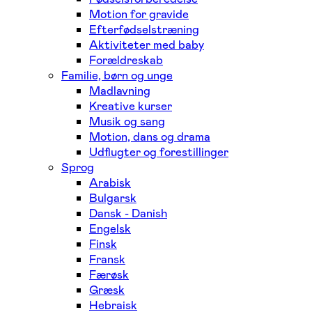
Motion for gravide
Efterfødselstræning
Aktiviteter med baby
Forældreskab
Familie, børn og unge
Madlavning
Kreative kurser
Musik og sang
Motion, dans og drama
Udflugter og forestillinger
Sprog
Arabisk
Bulgarsk
Dansk - Danish
Engelsk
Finsk
Fransk
Færøsk
Græsk
Hebraisk