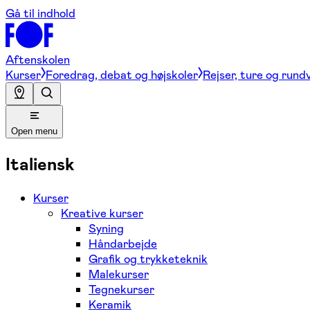
Gå til indhold
Aftenskolen
Kurser
Foredrag, debat og højskoler
Rejser, ture og rund
Open menu
Italiensk
Kurser
Kreative kurser
Syning
Håndarbejde
Grafik og trykketeknik
Malekurser
Tegnekurser
Keramik