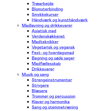
Træarbejde
Blomsterbinding
Smykkekurser
Håndværk og kunsthåndværk
Madlavning og drikkevarer
Asiatisk mad
Verdenskøkkenet
Madteknikker
Vegetarisk og vegansk
Fest- og hverdagsmad
Bagning og søde sager
Madfællesskab
Drikkevarer
Musik og sang
Strengeinstrumenter
Strygere
Blæsere
Trommer og percussion
Klaver og harmonika
Sang og stemmetræning