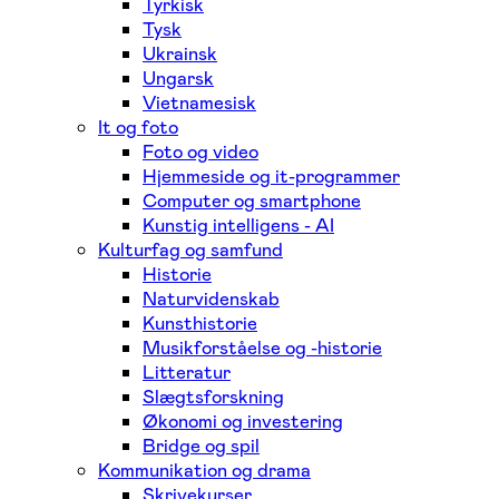
Tyrkisk
Tysk
Ukrainsk
Ungarsk
Vietnamesisk
It og foto
Foto og video
Hjemmeside og it-programmer
Computer og smartphone
Kunstig intelligens - AI
Kulturfag og samfund
Historie
Naturvidenskab
Kunsthistorie
Musikforståelse og -historie
Litteratur
Slægtsforskning
Økonomi og investering
Bridge og spil
Kommunikation og drama
Skrivekurser