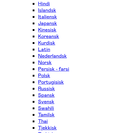
Hindi
Islandsk
Italiensk
Japansk
Kinesisk
Koreansk
Kurdisk
Latin
Nederlandsk
Norsk
Persisk - farsi
Polsk
Portugisisk
Russisk
Spansk
Svensk
Swahili
Tamilsk
Thai
Tjekkisk