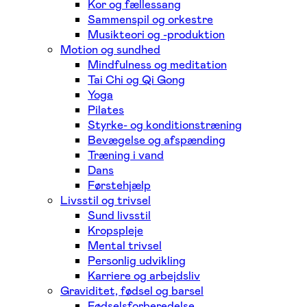
Kor og fællessang
Sammenspil og orkestre
Musikteori og -produktion
Motion og sundhed
Mindfulness og meditation
Tai Chi og Qi Gong
Yoga
Pilates
Styrke- og konditionstræning
Bevægelse og afspænding
Træning i vand
Dans
Førstehjælp
Livsstil og trivsel
Sund livsstil
Kropspleje
Mental trivsel
Personlig udvikling
Karriere og arbejdsliv
Graviditet, fødsel og barsel
Fødselsforberedelse