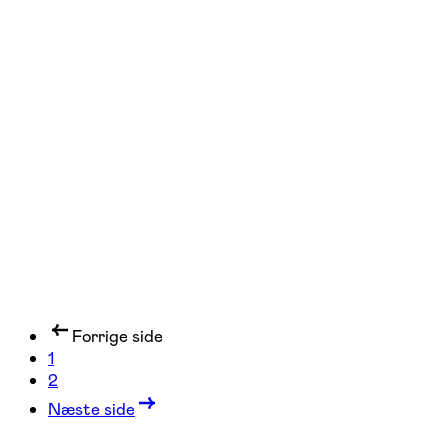
FOF Syd- og Vestsjælland
Se hold
Selandia Brass
Slagelse
1 hold
Forrige side
1
2
Næste side