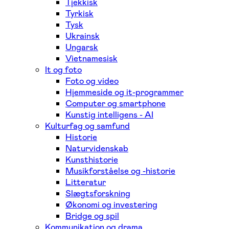
Tjekkisk
Tyrkisk
Tysk
Ukrainsk
Ungarsk
Vietnamesisk
It og foto
Foto og video
Hjemmeside og it-programmer
Computer og smartphone
Kunstig intelligens - AI
Kulturfag og samfund
Historie
Naturvidenskab
Kunsthistorie
Musikforståelse og -historie
Litteratur
Slægtsforskning
Økonomi og investering
Bridge og spil
Kommunikation og drama