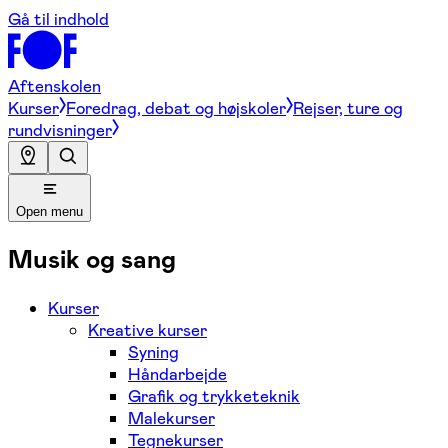
Gå til indhold
Aftenskolen
Kurser
Foredrag, debat og højskoler
Rejser, ture og
rundvisninger
Open menu
Musik og sang
Kurser
Kreative kurser
Syning
Håndarbejde
Grafik og trykketeknik
Malekurser
Tegnekurser