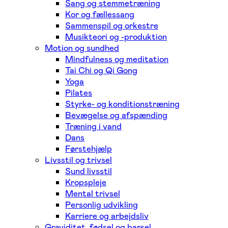
Sang og stemmetræning
Kor og fællessang
Sammenspil og orkestre
Musikteori og -produktion
Motion og sundhed
Mindfulness og meditation
Tai Chi og Qi Gong
Yoga
Pilates
Styrke- og konditionstræning
Bevægelse og afspænding
Træning i vand
Dans
Førstehjælp
Livsstil og trivsel
Sund livsstil
Kropspleje
Mental trivsel
Personlig udvikling
Karriere og arbejdsliv
Graviditet, fødsel og barsel