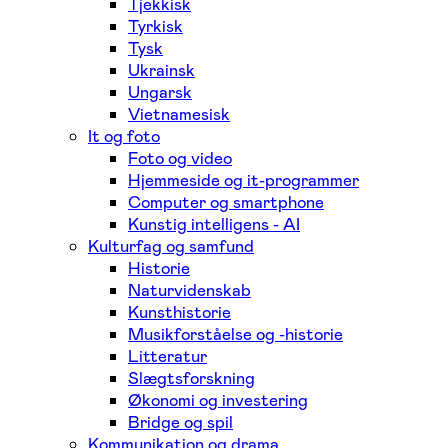
Tjekkisk
Tyrkisk
Tysk
Ukrainsk
Ungarsk
Vietnamesisk
It og foto
Foto og video
Hjemmeside og it-programmer
Computer og smartphone
Kunstig intelligens - AI
Kulturfag og samfund
Historie
Naturvidenskab
Kunsthistorie
Musikforståelse og -historie
Litteratur
Slægtsforskning
Økonomi og investering
Bridge og spil
Kommunikation og drama