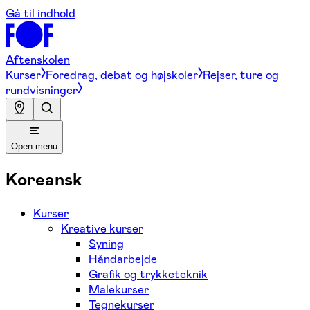
Gå til indhold
Aftenskolen
Kurser
Foredrag, debat og højskoler
Rejser, ture og
rundvisninger
Open menu
Koreansk
Kurser
Kreative kurser
Syning
Håndarbejde
Grafik og trykketeknik
Malekurser
Tegnekurser