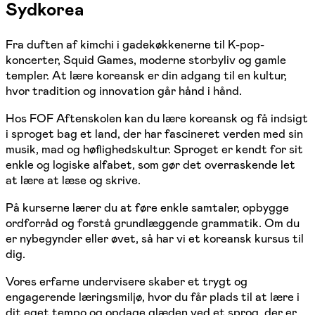
Sydkorea
Fra duften af kimchi i gadekøkkenerne til K-pop-
koncerter, Squid Games, moderne storbyliv og gamle
templer. At lære koreansk er din adgang til en kultur,
hvor tradition og innovation går hånd i hånd.
Hos FOF Aftenskolen kan du lære koreansk og få indsigt
i sproget bag et land, der har fascineret verden med sin
musik, mad og høflighedskultur. Sproget er kendt for sit
enkle og logiske alfabet, som gør det overraskende let
at lære at læse og skrive.
På kurserne lærer du at føre enkle samtaler, opbygge
ordforråd og forstå grundlæggende grammatik. Om du
er nybegynder eller øvet, så har vi et koreansk kursus til
dig.
Vores erfarne undervisere skaber et trygt og
engagerende læringsmiljø, hvor du får plads til at lære i
dit eget tempo og opdage glæden ved et sprog, der er