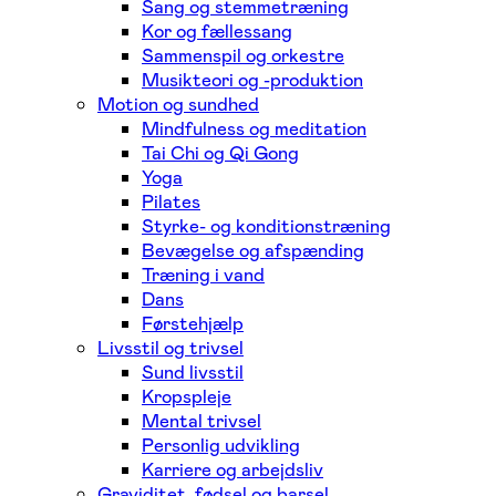
Sang og stemmetræning
Kor og fællessang
Sammenspil og orkestre
Musikteori og -produktion
Motion og sundhed
Mindfulness og meditation
Tai Chi og Qi Gong
Yoga
Pilates
Styrke- og konditionstræning
Bevægelse og afspænding
Træning i vand
Dans
Førstehjælp
Livsstil og trivsel
Sund livsstil
Kropspleje
Mental trivsel
Personlig udvikling
Karriere og arbejdsliv
Graviditet, fødsel og barsel