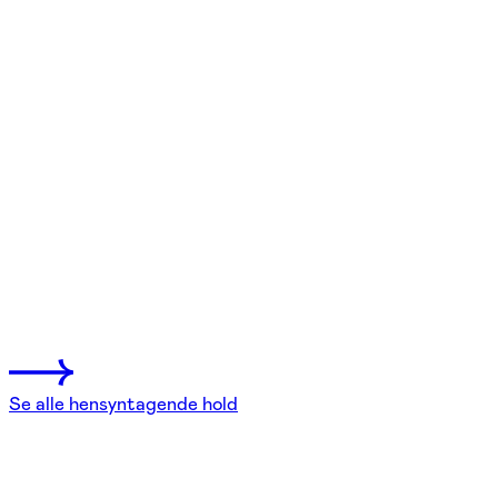
FOF København og Nordsjælland
Se hold
Ha' det godt med nakke og skuldre –
workshop
Charlottenlund
1 hold
Se alle hensyntagende hold