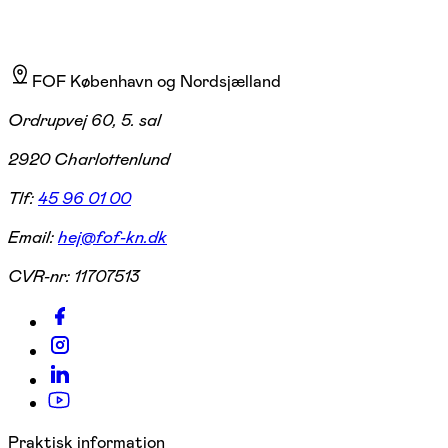
FOF København og Nordsjælland
Ordrupvej 60, 5. sal
2920 Charlottenlund
Tlf:
45 96 01 00
Email:
hej@fof-kn.dk
CVR-nr:
11707513
Praktisk information