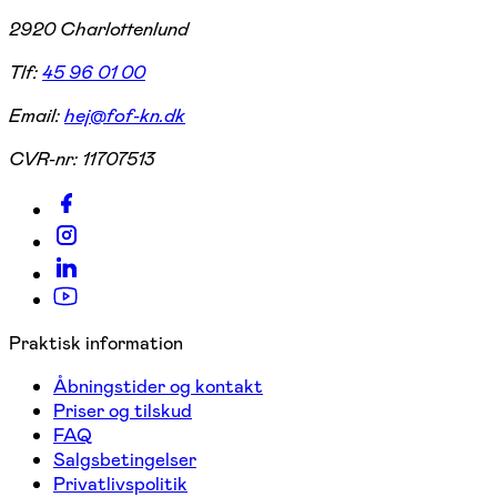
2920 Charlottenlund
Tlf:
45 96 01 00
Email:
hej@fof-kn.dk
CVR-nr:
11707513
Praktisk information
Åbningstider og kontakt
Priser og tilskud
FAQ
Salgsbetingelser
Privatlivspolitik