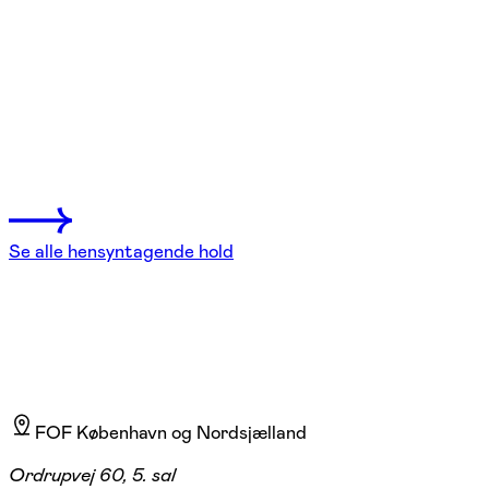
Se hold
Ha' det godt med nakke og skuldre –
workshop
Charlottenlund
1 hold
Se alle hensyntagende hold
FOF København og Nordsjælland
Ordrupvej 60, 5. sal