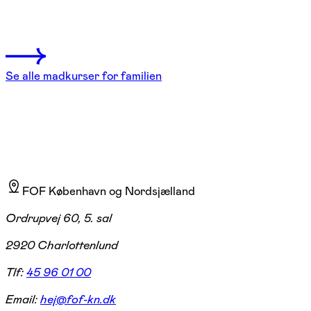
Farum
1 hold
Se alle madkurser for familien
FOF København og Nordsjælland
Ordrupvej 60, 5. sal
2920 Charlottenlund
Tlf:
45 96 01 00
Email:
hej@fof-kn.dk