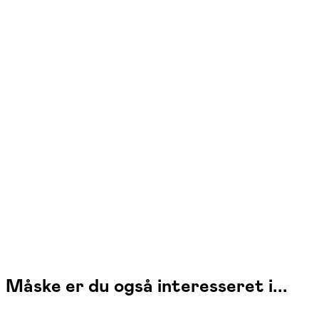
Loulou Toft
Læs mere
Jeg underviser i pilates, yoga og meditation og trækker på mere end 15
års undervisningserfaring. Min undervisning bygger på uddannelser
inden for blandt andet Bodybalance pilates samt åndedræt, psoas,
bækkenbund og fødder.
Måske er du også interesseret i...