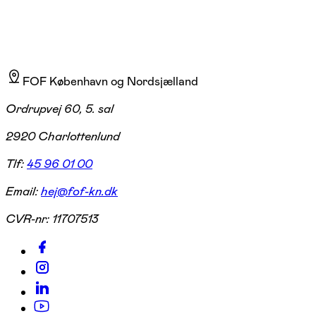
FOF København og Nordsjælland
Ordrupvej 60, 5. sal
2920 Charlottenlund
Tlf:
45 96 01 00
Email:
hej@fof-kn.dk
CVR-nr:
11707513