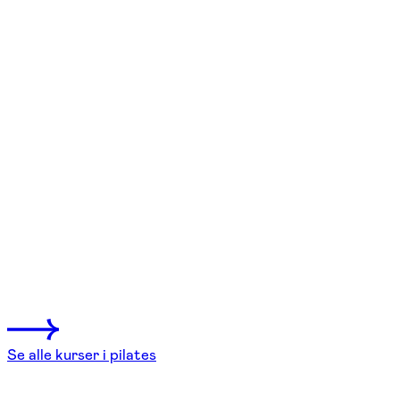
FOF København og Nordsjælland
Se hold
Pilates ugekursus – sommerhold
Søborg
1 hold
Se alle kurser i pilates