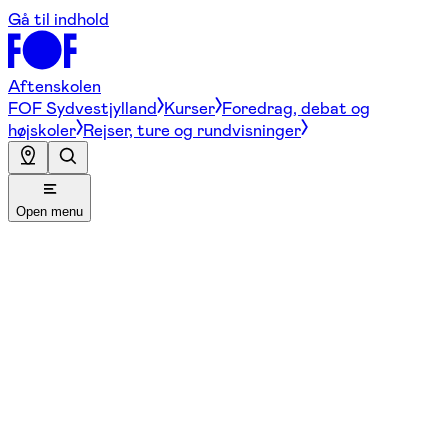
Gå til indhold
Aftenskolen
FOF Sydvestjylland
Kurser
Foredrag, debat og
højskoler
Rejser, ture og rundvisninger
Open menu