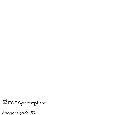
Birthe Gaj Nielsen
Læs mere
Jeg har undervist i yoga siden 2017 og er uddannet ved
Yogauddannelsen v/Tanja Sofie i Vejle. Min undervisning bygger på
nærvær, ro og solid yogafaglighed, som jeg formidler på en måde, der
gør yogaen tilgængelig for alle – uanset niveau og erfaring.
FOF Sydvestjylland
Kongensgade 70