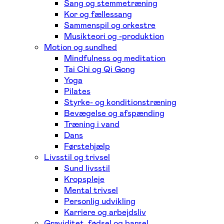
Sang og stemmetræning
Kor og fællessang
Sammenspil og orkestre
Musikteori og -produktion
Motion og sundhed
Mindfulness og meditation
Tai Chi og Qi Gong
Yoga
Pilates
Styrke- og konditionstræning
Bevægelse og afspænding
Træning i vand
Dans
Førstehjælp
Livsstil og trivsel
Sund livsstil
Kropspleje
Mental trivsel
Personlig udvikling
Karriere og arbejdsliv
Graviditet, fødsel og barsel