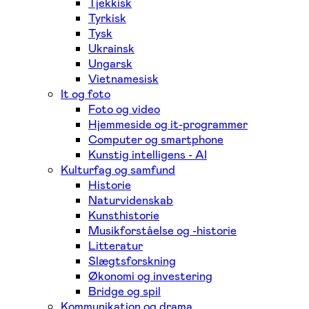
Tjekkisk
Tyrkisk
Tysk
Ukrainsk
Ungarsk
Vietnamesisk
It og foto
Foto og video
Hjemmeside og it-programmer
Computer og smartphone
Kunstig intelligens - AI
Kulturfag og samfund
Historie
Naturvidenskab
Kunsthistorie
Musikforståelse og -historie
Litteratur
Slægtsforskning
Økonomi og investering
Bridge og spil
Kommunikation og drama