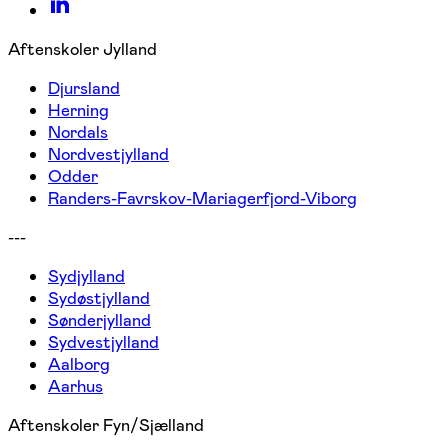
Aftenskoler Jylland
Djursland
Herning
Nordals
Nordvestjylland
Odder
Randers-Favrskov-Mariagerfjord-Viborg
---
Sydjylland
Sydøstjylland
Sønderjylland
Sydvestjylland
Aalborg
Aarhus
Aftenskoler Fyn/Sjælland