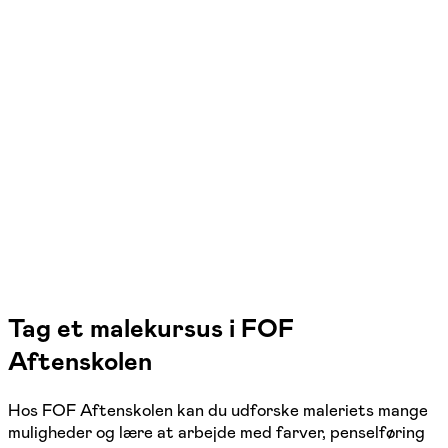
FOF Østfyn
Se hold
Akvarel
Kerteminde
1 hold
Tag et malekursus i FOF
Aftenskolen
Hos FOF Aftenskolen kan du udforske maleriets mange
muligheder og lære at arbejde med farver, penselføring