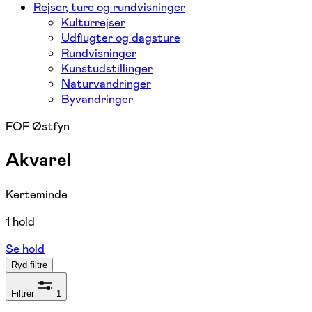
Rejser, ture og rundvisninger
Kulturrejser
Udflugter og dagsture
Rundvisninger
Kunstudstillinger
Naturvandringer
Byvandringer
FOF Østfyn
Akvarel
Kerteminde
1 hold
Se hold
Ryd filtre
Filtrér
1