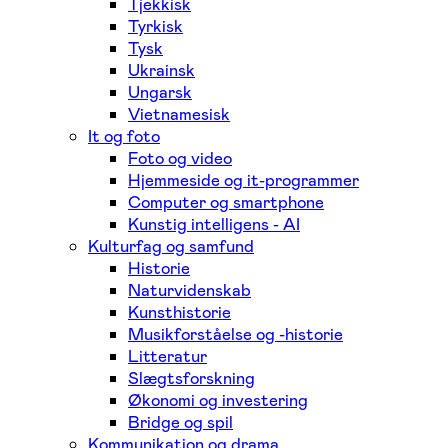
Tjekkisk
Tyrkisk
Tysk
Ukrainsk
Ungarsk
Vietnamesisk
It og foto
Foto og video
Hjemmeside og it-programmer
Computer og smartphone
Kunstig intelligens - AI
Kulturfag og samfund
Historie
Naturvidenskab
Kunsthistorie
Musikforståelse og -historie
Litteratur
Slægtsforskning
Økonomi og investering
Bridge og spil
Kommunikation og drama