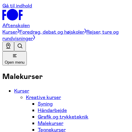
Gå til indhold
Aftenskolen
Kurser
Foredrag, debat og højskoler
Rejser, ture og
rundvisninger
Open menu
Malekurser
Kurser
Kreative kurser
Syning
Håndarbejde
Grafik og trykketeknik
Malekurser
Tegnekurser