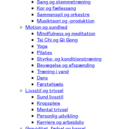
Sang og stemmetræning
Kor og fællessang
Sammenspil og orkestre
Musikteori og -produktion
Motion og sundhed
Mindfulness og meditation
Tai Chi og Qi Gong
Yoga
Pilates
Styrke- og konditionstræning
Bevægelse og afspænding
Træning i vand
Dans
Førstehjælp
Livsstil og trivsel
Sund livsstil
Kropspleje
Mental trivsel
Personlig udvikling
Karriere og arbejdsliv
Graviditet, fødsel og barsel