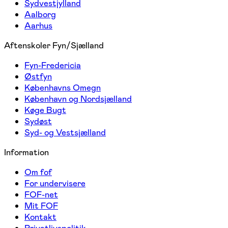
Sydvestjylland
Aalborg
Aarhus
Aftenskoler Fyn/Sjælland
Fyn-Fredericia
Østfyn
Københavns Omegn
København og Nordsjælland
Køge Bugt
Sydøst
Syd- og Vestsjælland
Information
Om fof
For undervisere
FOF-net
Mit FOF
Kontakt