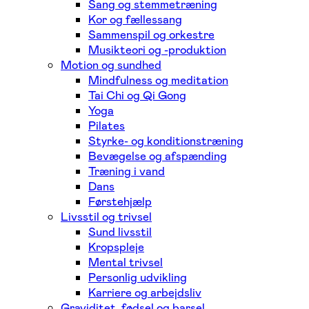
Sang og stemmetræning
Kor og fællessang
Sammenspil og orkestre
Musikteori og -produktion
Motion og sundhed
Mindfulness og meditation
Tai Chi og Qi Gong
Yoga
Pilates
Styrke- og konditionstræning
Bevægelse og afspænding
Træning i vand
Dans
Førstehjælp
Livsstil og trivsel
Sund livsstil
Kropspleje
Mental trivsel
Personlig udvikling
Karriere og arbejdsliv
Graviditet, fødsel og barsel