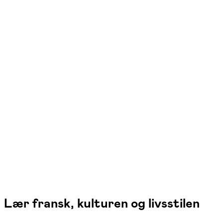
FOF Østfyn
Se hold
Fransk - selvstændig sprogbruger
Nyborg
1 hold
Lær fransk, kulturen og livsstilen