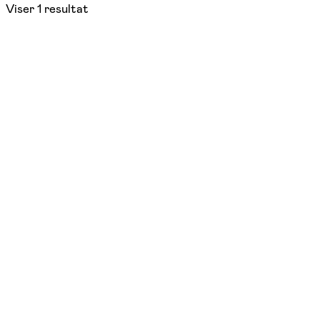
Viser
1
resultat
NYHED