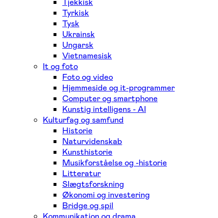
Tjekkisk
Tyrkisk
Tysk
Ukrainsk
Ungarsk
Vietnamesisk
It og foto
Foto og video
Hjemmeside og it-programmer
Computer og smartphone
Kunstig intelligens - AI
Kulturfag og samfund
Historie
Naturvidenskab
Kunsthistorie
Musikforståelse og -historie
Litteratur
Slægtsforskning
Økonomi og investering
Bridge og spil
Kommunikation og drama