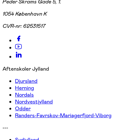
Peder Skrams Gade 5, 1.
1054 København K
CVR-nr:
62531517
Aftenskoler Jylland
Djursland
Herning
Nordals
Nordvestjylland
Odder
Randers-Favrskov-Mariagerfjord-Viborg
---
Sydjylland