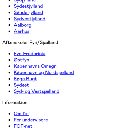
Sydøstjylland
Sønderjylland
Sydvestjylland
Aalborg
Aarhus
Aftenskoler Fyn/Sjælland
Fyn-Fredericia
Østfyn
Københavns Omegn
København og Nordsjælland
Køge Bugt
Sydøst
Syd- og Vestsjælland
Information
Om fof
For undervisere
FOF-net