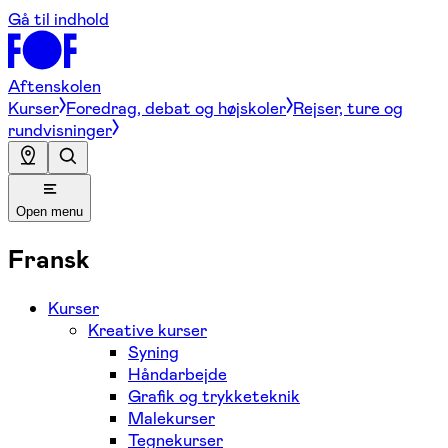
Gå til indhold
Aftenskolen
Kurser
Foredrag, debat og højskoler
Rejser, ture og
rundvisninger
Open menu
Fransk
Kurser
Kreative kurser
Syning
Håndarbejde
Grafik og trykketeknik
Malekurser
Tegnekurser