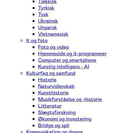
Tjekkisk
Tyrkisk
Tysk
Ukrainsk
Ungarsk
Vietnamesisk
It og foto
Foto og video
Hjemmeside og it-programmer
Computer og smartphone
Kunstig intelligens - AI
Kulturfag og samfund
Historie
Naturvidenskab
Kunsthistorie
Musikforståelse og -historie
Litteratur
Slægtsforskning
Økonomi og investering
Bridge og spil
Kommunikation og drama