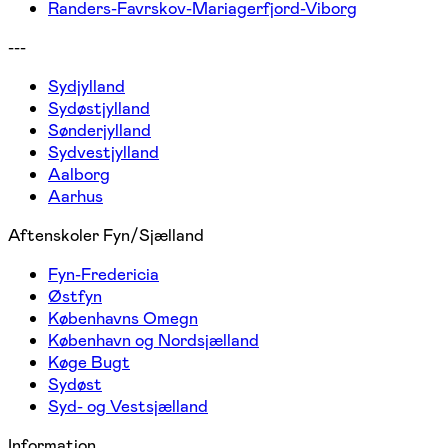
Randers-Favrskov-Mariagerfjord-Viborg
---
Sydjylland
Sydøstjylland
Sønderjylland
Sydvestjylland
Aalborg
Aarhus
Aftenskoler Fyn/Sjælland
Fyn-Fredericia
Østfyn
Københavns Omegn
København og Nordsjælland
Køge Bugt
Sydøst
Syd- og Vestsjælland
Information