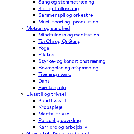
Sang og stemmetræning
Kor og fællessang
Sammenspil og orkestre
Musikteori og -produktion
Motion og sundhed
Mindfulness og meditation
Tai Chi og Qi Gong
Yoga
Pilates
Styrke- og konditionstræning
Bevægelse og afspænding
Træning i vand
Dans
Førstehjælp
Livsstil og trivsel
Sund livsstil
Kropspleje
Mental trivsel
Personlig udvikling
Karriere og arbejdsliv
Graviditet, fødsel og barsel