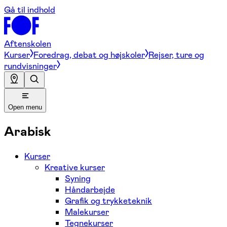
Gå til indhold
Aftenskolen
Kurser
Foredrag, debat og højskoler
Rejser, ture og
rundvisninger
Open menu
Arabisk
Kurser
Kreative kurser
Syning
Håndarbejde
Grafik og trykketeknik
Malekurser
Tegnekurser