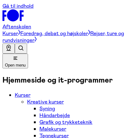
Gå til indhold
Aftenskolen
Kurser
Foredrag, debat og højskoler
Rejser, ture og
rundvisninger
Open menu
Hjemmeside og it-programmer
Kurser
Kreative kurser
Syning
Håndarbejde
Grafik og trykketeknik
Malekurser
Tegnekurser