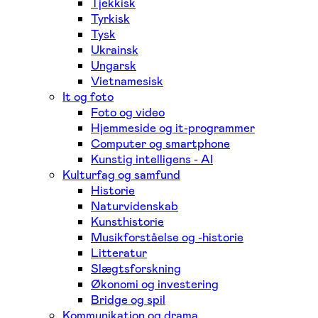
Tjekkisk
Tyrkisk
Tysk
Ukrainsk
Ungarsk
Vietnamesisk
It og foto
Foto og video
Hjemmeside og it-programmer
Computer og smartphone
Kunstig intelligens - AI
Kulturfag og samfund
Historie
Naturvidenskab
Kunsthistorie
Musikforståelse og -historie
Litteratur
Slægtsforskning
Økonomi og investering
Bridge og spil
Kommunikation og drama