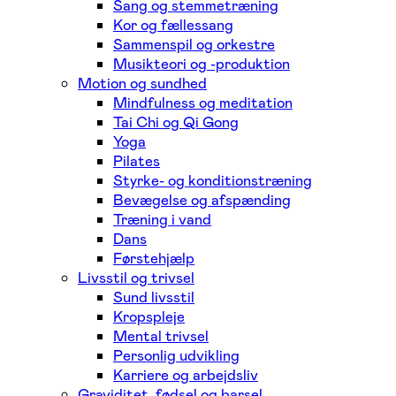
Sang og stemmetræning
Kor og fællessang
Sammenspil og orkestre
Musikteori og -produktion
Motion og sundhed
Mindfulness og meditation
Tai Chi og Qi Gong
Yoga
Pilates
Styrke- og konditionstræning
Bevægelse og afspænding
Træning i vand
Dans
Førstehjælp
Livsstil og trivsel
Sund livsstil
Kropspleje
Mental trivsel
Personlig udvikling
Karriere og arbejdsliv
Graviditet, fødsel og barsel