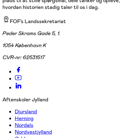
plads til at stille spørgsmål, dele tanker og opleve,
hvordan historien stadig taler til os i dag.
FOF's Landssekretariat
Peder Skrams Gade 5, 1.
1054 København K
CVR-nr:
62531517
Aftenskoler Jylland
Djursland
Herning
Nordals
Nordvestjylland