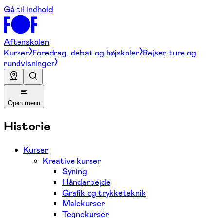
Gå til indhold
Aftenskolen
Kurser
Foredrag, debat og højskoler
Rejser, ture og
rundvisninger
Open menu
Historie
Kurser
Kreative kurser
Syning
Håndarbejde
Grafik og trykketeknik
Malekurser
Tegnekurser