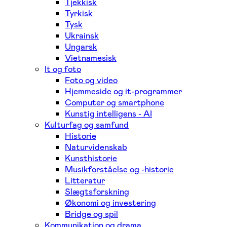
Tjekkisk
Tyrkisk
Tysk
Ukrainsk
Ungarsk
Vietnamesisk
It og foto
Foto og video
Hjemmeside og it-programmer
Computer og smartphone
Kunstig intelligens - AI
Kulturfag og samfund
Historie
Naturvidenskab
Kunsthistorie
Musikforståelse og -historie
Litteratur
Slægtsforskning
Økonomi og investering
Bridge og spil
Kommunikation og drama