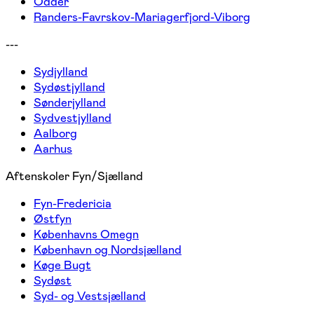
Odder
Randers-Favrskov-Mariagerfjord-Viborg
---
Sydjylland
Sydøstjylland
Sønderjylland
Sydvestjylland
Aalborg
Aarhus
Aftenskoler Fyn/Sjælland
Fyn-Fredericia
Østfyn
Københavns Omegn
København og Nordsjælland
Køge Bugt
Sydøst
Syd- og Vestsjælland