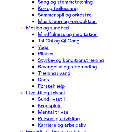
Sang og stemmetræning
Kor og fællessang
Sammenspil og orkestre
Musikteori og -produktion
Motion og sundhed
Mindfulness og meditation
Tai Chi og Qi Gong
Yoga
Pilates
Styrke- og konditionstræning
Bevægelse og afspænding
Træning i vand
Dans
Førstehjælp
Livsstil og trivsel
Sund livsstil
Kropspleje
Mental trivsel
Personlig udvikling
Karriere og arbejdsliv
Graviditet, fødsel og barsel