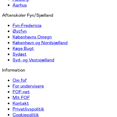
Aarhus
Aftenskoler Fyn/Sjælland
Fyn-Fredericia
Østfyn
Københavns Omegn
København og Nordsjælland
Køge Bugt
Sydøst
Syd- og Vestsjælland
Information
Om fof
For undervisere
FOF-net
Mit FOF
Kontakt
Privatlivspolitik
Cookiepolitik