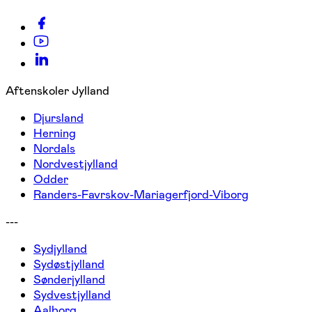
Aftenskoler Jylland
Djursland
Herning
Nordals
Nordvestjylland
Odder
Randers-Favrskov-Mariagerfjord-Viborg
---
Sydjylland
Sydøstjylland
Sønderjylland
Sydvestjylland
Aalborg