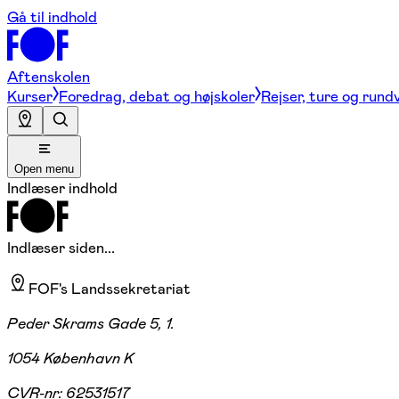
Gå til indhold
Aftenskolen
Kurser
Foredrag, debat og højskoler
Rejser, ture og rund
Open menu
Indlæser indhold
Indlæser siden...
FOF's Landssekretariat
Peder Skrams Gade 5, 1.
1054 København K
CVR-nr:
62531517