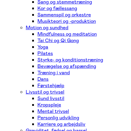
Sang og stemmetræning
Kor og fællessang
Sammenspil og orkestre
Musikteori og -produktion
Motion og sundhed
Mindfulness og meditation
Tai Chi og Qi Gong
Yoga
Pilates
Styrke- og konditionstræning
Bevægelse og afspænding
Træning i vand
Dans
Førstehjælp
Livsstil og trivsel
Sund livsstil
Kropspleje
Mental trivsel
Personlig udvikling
Karriere og arbejdsliv
Graviditet, fødsel og barsel