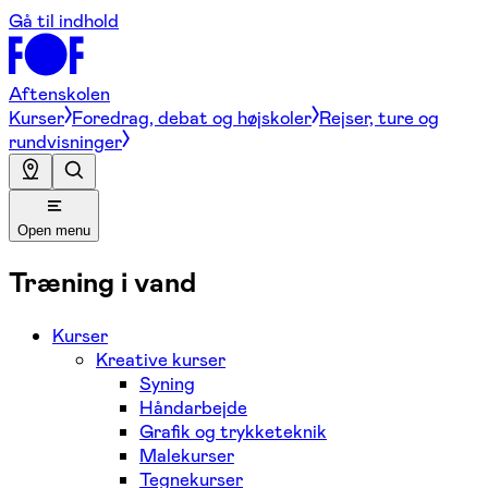
Gå til indhold
Aftenskolen
Kurser
Foredrag, debat og højskoler
Rejser, ture og
rundvisninger
Open menu
Træning i vand
Kurser
Kreative kurser
Syning
Håndarbejde
Grafik og trykketeknik
Malekurser
Tegnekurser