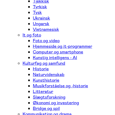
Tjekkisk
Tyrkisk
Tysk
Ukrainsk
Ungarsk
Vietnamesisk
It og foto
Foto og video
Hjemmeside og it-programmer
Computer og smartphone
Kunstig intelligens - AI
Kulturfag og samfund
Historie
Naturvidenskab
Kunsthistorie
Musikforståelse og -historie
Litteratur
Slægtsforskning
Økonomi og investering
Bridge og spil
Kommunikation og drama