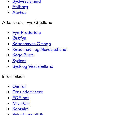
Sydvestjylland
Aalborg
Aarhus
Aftenskoler Fyn/Sjælland
Fyn-Fredericia
Østfyn
Københavns Omegn
København og Nordsjælland
Køge Bugt
Sydøst
Syd- og Vestsjælland
Information
Om fof
For undervisere
FOF-net
Mit FOF
Kontakt
Privatlivspolitik