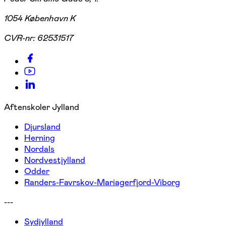
1054 København K
CVR-nr:
62531517
Aftenskoler Jylland
Djursland
Herning
Nordals
Nordvestjylland
Odder
Randers-Favrskov-Mariagerfjord-Viborg
---
Sydjylland