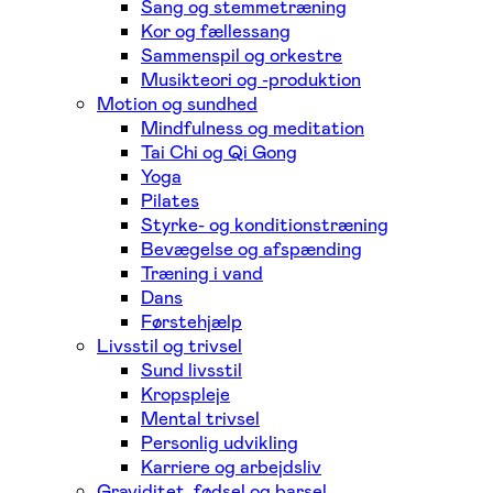
Sang og stemmetræning
Kor og fællessang
Sammenspil og orkestre
Musikteori og -produktion
Motion og sundhed
Mindfulness og meditation
Tai Chi og Qi Gong
Yoga
Pilates
Styrke- og konditionstræning
Bevægelse og afspænding
Træning i vand
Dans
Førstehjælp
Livsstil og trivsel
Sund livsstil
Kropspleje
Mental trivsel
Personlig udvikling
Karriere og arbejdsliv
Graviditet, fødsel og barsel