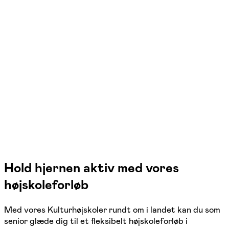
FOF Nordvestjylland
Se hold
Seniorhøjskolen efterår 2026
Holstebro
3 hold
Hold hjernen aktiv med vores
højskoleforløb
Med vores Kulturhøjskoler rundt om i landet kan du som
senior glæde dig til et fleksibelt højskoleforløb i