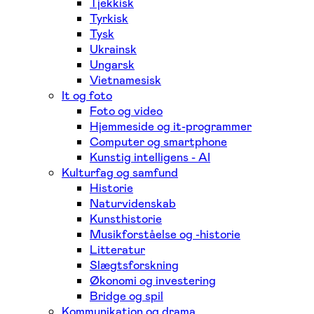
Tjekkisk
Tyrkisk
Tysk
Ukrainsk
Ungarsk
Vietnamesisk
It og foto
Foto og video
Hjemmeside og it-programmer
Computer og smartphone
Kunstig intelligens - AI
Kulturfag og samfund
Historie
Naturvidenskab
Kunsthistorie
Musikforståelse og -historie
Litteratur
Slægtsforskning
Økonomi og investering
Bridge og spil
Kommunikation og drama