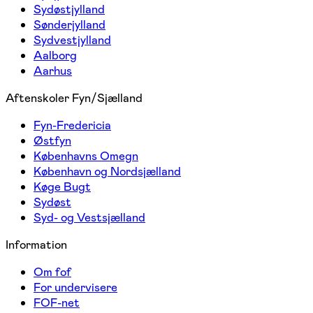
Sydøstjylland
Sønderjylland
Sydvestjylland
Aalborg
Aarhus
Aftenskoler Fyn/Sjælland
Fyn-Fredericia
Østfyn
Københavns Omegn
København og Nordsjælland
Køge Bugt
Sydøst
Syd- og Vestsjælland
Information
Om fof
For undervisere
FOF-net