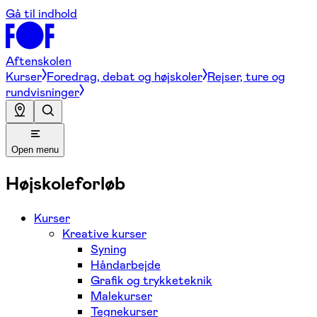
Gå til indhold
Aftenskolen
Kurser
Foredrag, debat og højskoler
Rejser, ture og
rundvisninger
Open menu
Højskoleforløb
Kurser
Kreative kurser
Syning
Håndarbejde
Grafik og trykketeknik
Malekurser
Tegnekurser