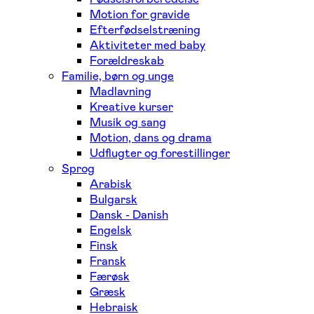
Motion for gravide
Efterfødselstræning
Aktiviteter med baby
Forældreskab
Familie, børn og unge
Madlavning
Kreative kurser
Musik og sang
Motion, dans og drama
Udflugter og forestillinger
Sprog
Arabisk
Bulgarsk
Dansk - Danish
Engelsk
Finsk
Fransk
Færøsk
Græsk
Hebraisk