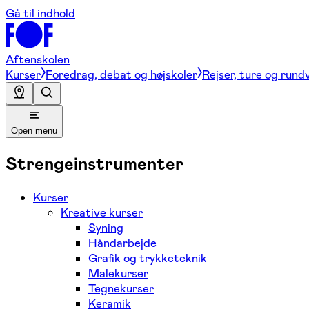
Gå til indhold
Aftenskolen
Kurser
Foredrag, debat og højskoler
Rejser, ture og rund
Open menu
Strengeinstrumenter
Kurser
Kreative kurser
Syning
Håndarbejde
Grafik og trykketeknik
Malekurser
Tegnekurser
Keramik