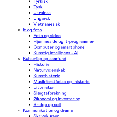
Tyrkisk
Tysk
Ukrainsk
Ungarsk
Vietnamesisk
It og foto
Foto og video
Hjemmeside og it-programmer
Computer og smartphone
Kunstig intelligens - AI
Kulturfag og samfund
Historie
Naturvidenskab
Kunsthistorie
Musikforståelse og -historie
Litteratur
Slægtsforskning
Økonomi og investering
Bridge og spil
Kommunikation og drama
Skrivekurser