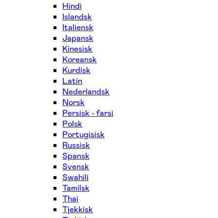
Hindi
Islandsk
Italiensk
Japansk
Kinesisk
Koreansk
Kurdisk
Latin
Nederlandsk
Norsk
Persisk - farsi
Polsk
Portugisisk
Russisk
Spansk
Svensk
Swahili
Tamilsk
Thai
Tjekkisk