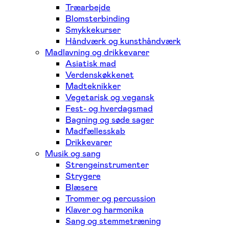
Træarbejde
Blomsterbinding
Smykkekurser
Håndværk og kunsthåndværk
Madlavning og drikkevarer
Asiatisk mad
Verdenskøkkenet
Madteknikker
Vegetarisk og vegansk
Fest- og hverdagsmad
Bagning og søde sager
Madfællesskab
Drikkevarer
Musik og sang
Strengeinstrumenter
Strygere
Blæsere
Trommer og percussion
Klaver og harmonika
Sang og stemmetræning