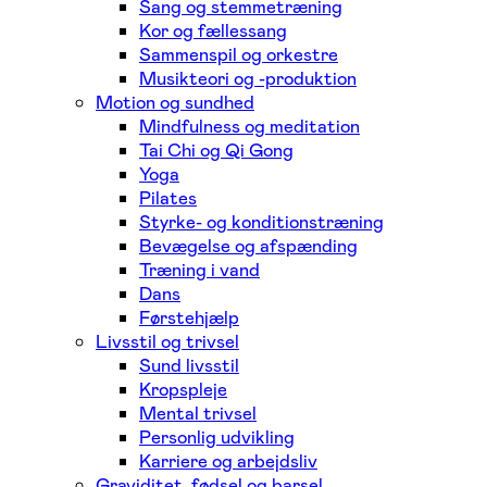
Sang og stemmetræning
Kor og fællessang
Sammenspil og orkestre
Musikteori og -produktion
Motion og sundhed
Mindfulness og meditation
Tai Chi og Qi Gong
Yoga
Pilates
Styrke- og konditionstræning
Bevægelse og afspænding
Træning i vand
Dans
Førstehjælp
Livsstil og trivsel
Sund livsstil
Kropspleje
Mental trivsel
Personlig udvikling
Karriere og arbejdsliv
Graviditet, fødsel og barsel