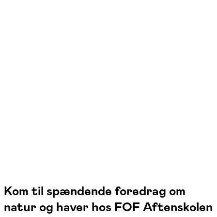
FOF Nordvestjylland
Se hold
"Nak og æd" - foredrag med Jørgen
Skouboe
Holstebro
1 hold
Kom til spændende foredrag om
natur og haver hos FOF Aftenskolen