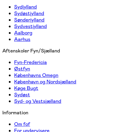
Sydjylland
Sydøstjylland
Sønderjylland
Sydvestjylland
Aalborg
Aarhus
Aftenskoler Fyn/Sjælland
Fyn-Fredericia
Østfyn
Københavns Omegn
København og Nordsjælland
Køge Bugt
Sydøst
Syd- og Vestsjælland
Information
Om fof
For undervisere