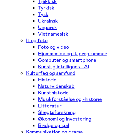
Tjekkisk
Tyrkisk
Tysk
Ukrainsk
Ungarsk
Vietnamesisk
It og foto
Foto og video
Hjemmeside og it-programmer
Computer og smartphone
Kunstig intelligens - AI
Kulturfag og samfund
Historie
Naturvidenskab
Kunsthistorie
Musikforståelse og -historie
Litteratur
Slægtsforskning
Økonomi og investering
Bridge og spil
Kommunikation og drama