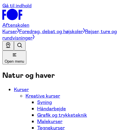
Gå til indhold
Aftenskolen
Kurser
Foredrag, debat og højskoler
Rejser, ture og
rundvisninger
Open menu
Natur og haver
Kurser
Kreative kurser
Syning
Håndarbejde
Grafik og trykketeknik
Malekurser
Tegnekurser