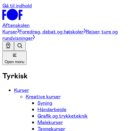
Gå til indhold
Aftenskolen
Kurser
Foredrag, debat og højskoler
Rejser, ture og
rundvisninger
Open menu
Tyrkisk
Kurser
Kreative kurser
Syning
Håndarbejde
Grafik og trykketeknik
Malekurser
Tegnekurser