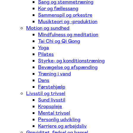
Sang og stemmetræning
Kor og fællessang
Sammenspil og orkestre
Musikteori og -produktion
Motion og sundhed
Mindfulness og meditation
Tai Chi og Qi Gong
Yoga
Pilates
Styrke- og konditionstræning
Bevægelse og afspænding
Træning i vand
Dans
Førstehjælp
Livsstil og trivsel
Sund livsstil
Kropspleje
Mental trivsel
Personlig udvikling
Karriere og arbejdsliv
Graviditet, fødsel og barsel