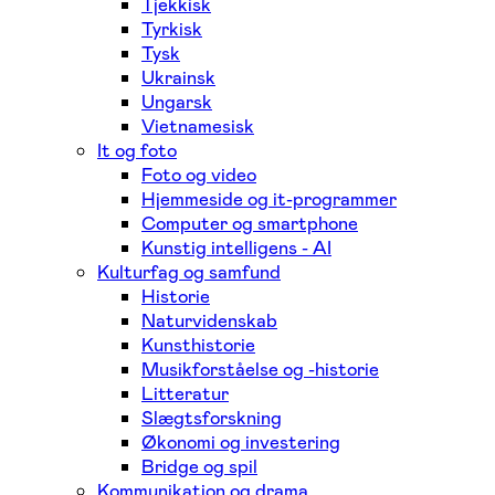
Tjekkisk
Tyrkisk
Tysk
Ukrainsk
Ungarsk
Vietnamesisk
It og foto
Foto og video
Hjemmeside og it-programmer
Computer og smartphone
Kunstig intelligens - AI
Kulturfag og samfund
Historie
Naturvidenskab
Kunsthistorie
Musikforståelse og -historie
Litteratur
Slægtsforskning
Økonomi og investering
Bridge og spil
Kommunikation og drama