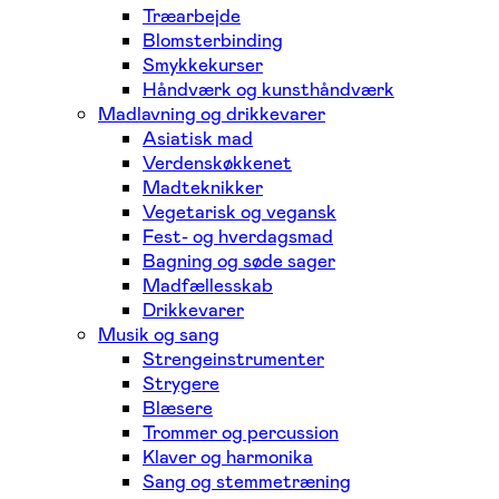
Træarbejde
Blomsterbinding
Smykkekurser
Håndværk og kunsthåndværk
Madlavning og drikkevarer
Asiatisk mad
Verdenskøkkenet
Madteknikker
Vegetarisk og vegansk
Fest- og hverdagsmad
Bagning og søde sager
Madfællesskab
Drikkevarer
Musik og sang
Strengeinstrumenter
Strygere
Blæsere
Trommer og percussion
Klaver og harmonika
Sang og stemmetræning