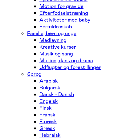
Motion for gravide
Efterfødselstræning
Aktiviteter med baby
Forældreskab
Familie, børn og unge
Madlavning
Kreative kurser
Musik og sang
Motion, dans og drama
Udflugter og forestillinger
Sprog
Arabisk
Bulgarsk
Dansk - Danish
Engelsk
Finsk
Fransk
Færøsk
Græsk
Hebraisk