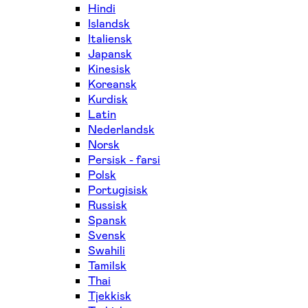
Hindi
Islandsk
Italiensk
Japansk
Kinesisk
Koreansk
Kurdisk
Latin
Nederlandsk
Norsk
Persisk - farsi
Polsk
Portugisisk
Russisk
Spansk
Svensk
Swahili
Tamilsk
Thai
Tjekkisk