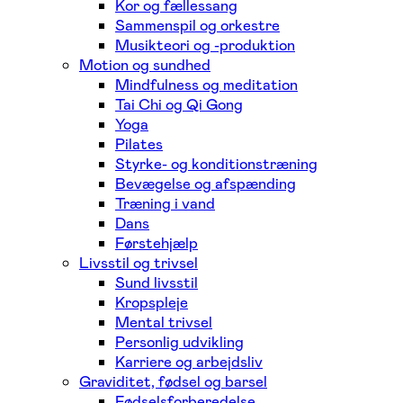
Kor og fællessang
Sammenspil og orkestre
Musikteori og -produktion
Motion og sundhed
Mindfulness og meditation
Tai Chi og Qi Gong
Yoga
Pilates
Styrke- og konditionstræning
Bevægelse og afspænding
Træning i vand
Dans
Førstehjælp
Livsstil og trivsel
Sund livsstil
Kropspleje
Mental trivsel
Personlig udvikling
Karriere og arbejdsliv
Graviditet, fødsel og barsel
Fødselsforberedelse