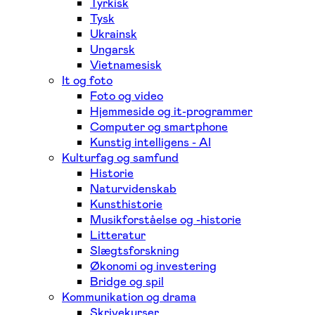
Tyrkisk
Tysk
Ukrainsk
Ungarsk
Vietnamesisk
It og foto
Foto og video
Hjemmeside og it-programmer
Computer og smartphone
Kunstig intelligens - AI
Kulturfag og samfund
Historie
Naturvidenskab
Kunsthistorie
Musikforståelse og -historie
Litteratur
Slægtsforskning
Økonomi og investering
Bridge og spil
Kommunikation og drama
Skrivekurser