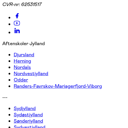
CVR-nr:
62531517
Aftenskoler Jylland
Djursland
Herning
Nordals
Nordvestjylland
Odder
Randers-Favrskov-Mariagerfjord-Viborg
---
Sydjylland
Sydøstjylland
Sønderjylland
Sydvestjylland