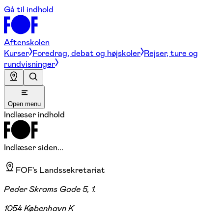
Gå til indhold
Aftenskolen
Kurser
Foredrag, debat og højskoler
Rejser, ture og
rundvisninger
Open menu
Indlæser indhold
Indlæser siden...
FOF's Landssekretariat
Peder Skrams Gade 5, 1.
1054 København K