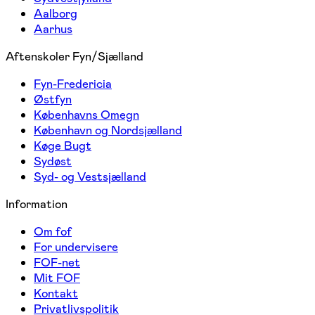
Aalborg
Aarhus
Aftenskoler Fyn/Sjælland
Fyn-Fredericia
Østfyn
Københavns Omegn
København og Nordsjælland
Køge Bugt
Sydøst
Syd- og Vestsjælland
Information
Om fof
For undervisere
FOF-net
Mit FOF
Kontakt
Privatlivspolitik