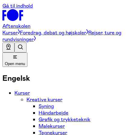
Gå til indhold
Aftenskolen
Kurser
Foredrag, debat og højskoler
Rejser, ture og
rundvisninger
Open menu
Engelsk
Kurser
Kreative kurser
Syning
Håndarbejde
Grafik og trykketeknik
Malekurser
Tegnekurser