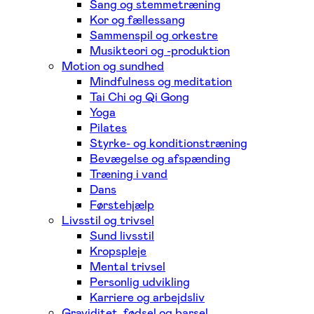
Sang og stemmetræning
Kor og fællessang
Sammenspil og orkestre
Musikteori og -produktion
Motion og sundhed
Mindfulness og meditation
Tai Chi og Qi Gong
Yoga
Pilates
Styrke- og konditionstræning
Bevægelse og afspænding
Træning i vand
Dans
Førstehjælp
Livsstil og trivsel
Sund livsstil
Kropspleje
Mental trivsel
Personlig udvikling
Karriere og arbejdsliv
Graviditet, fødsel og barsel