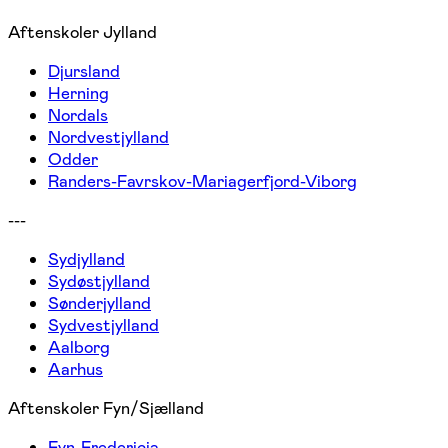
Aftenskoler Jylland
Djursland
Herning
Nordals
Nordvestjylland
Odder
Randers-Favrskov-Mariagerfjord-Viborg
---
Sydjylland
Sydøstjylland
Sønderjylland
Sydvestjylland
Aalborg
Aarhus
Aftenskoler Fyn/Sjælland
Fyn-Fredericia