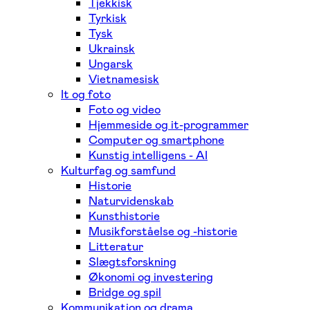
Tjekkisk
Tyrkisk
Tysk
Ukrainsk
Ungarsk
Vietnamesisk
It og foto
Foto og video
Hjemmeside og it-programmer
Computer og smartphone
Kunstig intelligens - AI
Kulturfag og samfund
Historie
Naturvidenskab
Kunsthistorie
Musikforståelse og -historie
Litteratur
Slægtsforskning
Økonomi og investering
Bridge og spil
Kommunikation og drama