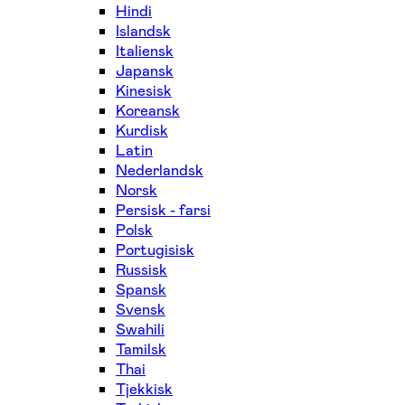
Hindi
Islandsk
Italiensk
Japansk
Kinesisk
Koreansk
Kurdisk
Latin
Nederlandsk
Norsk
Persisk - farsi
Polsk
Portugisisk
Russisk
Spansk
Svensk
Swahili
Tamilsk
Thai
Tjekkisk