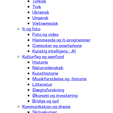
Tyrkisk
Tysk
Ukrainsk
Ungarsk
Vietnamesisk
It og foto
Foto og video
Hjemmeside og it-programmer
Computer og smartphone
Kunstig intelligens - AI
Kulturfag og samfund
Historie
Naturvidenskab
Kunsthistorie
Musikforståelse og -historie
Litteratur
Slægtsforskning
Økonomi og investering
Bridge og spil
Kommunikation og drama
Skrivekurser