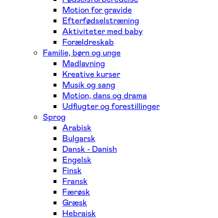
Motion for gravide
Efterfødselstræning
Aktiviteter med baby
Forældreskab
Familie, børn og unge
Madlavning
Kreative kurser
Musik og sang
Motion, dans og drama
Udflugter og forestillinger
Sprog
Arabisk
Bulgarsk
Dansk - Danish
Engelsk
Finsk
Fransk
Færøsk
Græsk
Hebraisk