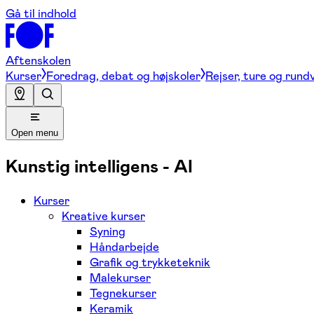
Gå til indhold
Aftenskolen
Kurser
Foredrag, debat og højskoler
Rejser, ture og rund
Open menu
Kunstig intelligens - AI
Kurser
Kreative kurser
Syning
Håndarbejde
Grafik og trykketeknik
Malekurser
Tegnekurser
Keramik