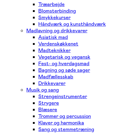
Træarbejde
Blomsterbinding
Smykkekurser
Håndværk og kunsthåndværk
Madlavning og drikkevarer
Asiatisk mad
Verdenskøkkenet
Madteknikker
Vegetarisk og vegansk
Fest- og hverdagsmad
Bagning og søde sager
Madfællesskab
Drikkevarer
Musik og sang
Strengeinstrumenter
Strygere
Blæsere
Trommer og percussion
Klaver og harmonika
Sang og stemmetræning