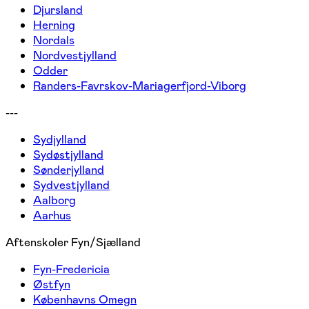
Djursland
Herning
Nordals
Nordvestjylland
Odder
Randers-Favrskov-Mariagerfjord-Viborg
---
Sydjylland
Sydøstjylland
Sønderjylland
Sydvestjylland
Aalborg
Aarhus
Aftenskoler Fyn/Sjælland
Fyn-Fredericia
Østfyn
Københavns Omegn