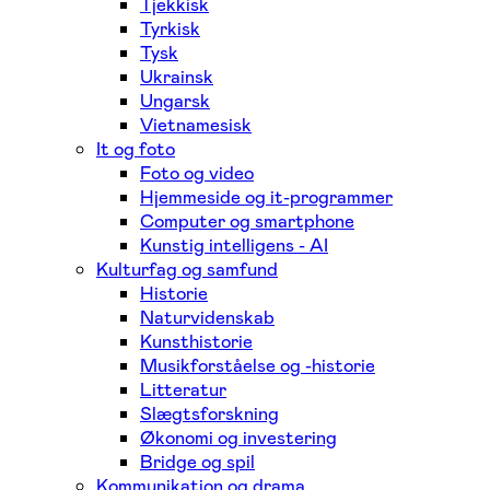
Tjekkisk
Tyrkisk
Tysk
Ukrainsk
Ungarsk
Vietnamesisk
It og foto
Foto og video
Hjemmeside og it-programmer
Computer og smartphone
Kunstig intelligens - AI
Kulturfag og samfund
Historie
Naturvidenskab
Kunsthistorie
Musikforståelse og -historie
Litteratur
Slægtsforskning
Økonomi og investering
Bridge og spil
Kommunikation og drama