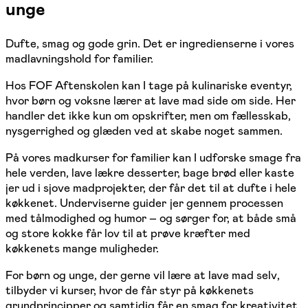
unge
Dufte, smag og gode grin. Det er ingredienserne i vores
madlavningshold for familier.
Hos FOF Aftenskolen kan I tage på kulinariske eventyr,
hvor børn og voksne lærer at lave mad side om side. Her
handler det ikke kun om opskrifter, men om fællesskab,
nysgerrighed og glæden ved at skabe noget sammen.
På vores madkurser for familier kan I udforske smage fra
hele verden, lave lækre desserter, bage brød eller kaste
jer ud i sjove madprojekter, der får det til at dufte i hele
køkkenet. Underviserne guider jer gennem processen
med tålmodighed og humor – og sørger for, at både små
og store kokke får lov til at prøve kræfter med
køkkenets mange muligheder.
For børn og unge, der gerne vil lære at lave mad selv,
tilbyder vi kurser, hvor de får styr på køkkenets
grundprincipper og samtidig får en smag for kreativitet