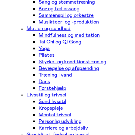
Sang og stemmetræning
Kor og fællessang
Sammenspil og orkestre
Musikteori og -produktion
Motion og sundhed
Mindfulness og meditation
Tai Chi og Qi Gong
Yoga
Pilates
Styrke- og konditionstræning
Bevægelse og afspænding
Træning i vand
Dans
Førstehjælp
Livsstil og trivsel
Sund livsstil
Kropspleje
Mental trivsel
Personlig udvikling
Karriere og arbejdsliv
Graviditet, fødsel og barsel