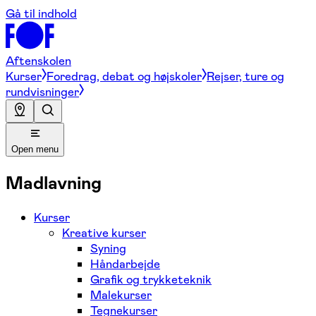
Gå til indhold
Aftenskolen
Kurser
Foredrag, debat og højskoler
Rejser, ture og
rundvisninger
Open menu
Madlavning
Kurser
Kreative kurser
Syning
Håndarbejde
Grafik og trykketeknik
Malekurser
Tegnekurser