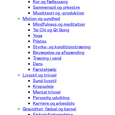
Kor og fællessang
Sammenspil og orkestre
Musikteori og -produktion
Motion og sundhed
Mindfulness og meditation
Tai Chi og Qi Gong
Yoga
Pilates
Styrke- og konditionstræning
Bevægelse og afspænding
Træning i vand
Dans
Førstehjælp
Livsstil og trivsel
Sund livsstil
Kropspleje
Mental trivsel
Personlig udvikling
Karriere og arbejdsliv
Graviditet, fødsel og barsel
Fødselsforberedelse