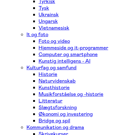
Tyrkisk
Tysk
Ukrainsk
Ungarsk
Vietnamesisk
It og foto
Foto og video
Hjemmeside og it-programmer
Computer og smartphone
Kunstig intelligens - AI
Kulturfag og samfund
Historie
Naturvidenskab
Kunsthistorie
Musikforståelse og -historie
Litteratur
Slægtsforskning
Økonomi og investering
Bridge og spil
Kommunikation og drama
Skrivekurser