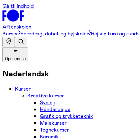
Gå til indhold
Aftenskolen
Kurser
Foredrag, debat og højskoler
Rejser, ture og rund
Open menu
Nederlandsk
Kurser
Kreative kurser
Syning
Håndarbejde
Grafik og trykketeknik
Malekurser
Tegnekurser
Keramik