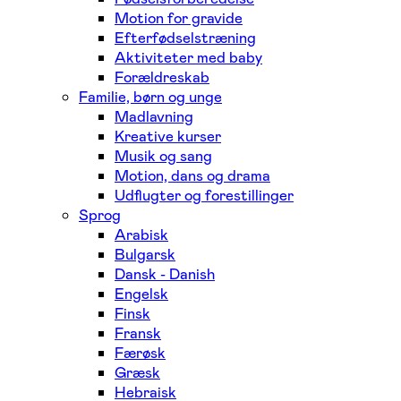
Motion for gravide
Efterfødselstræning
Aktiviteter med baby
Forældreskab
Familie, børn og unge
Madlavning
Kreative kurser
Musik og sang
Motion, dans og drama
Udflugter og forestillinger
Sprog
Arabisk
Bulgarsk
Dansk - Danish
Engelsk
Finsk
Fransk
Færøsk
Græsk
Hebraisk