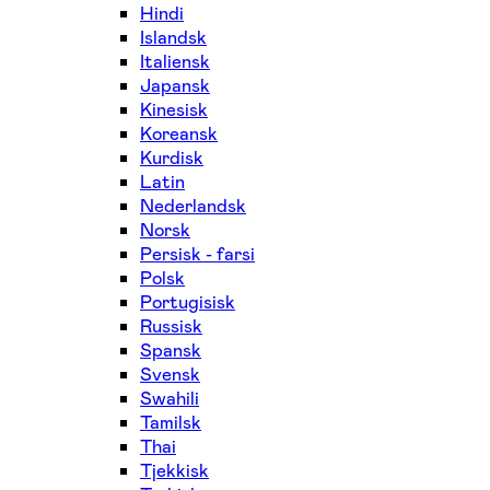
Hindi
Islandsk
Italiensk
Japansk
Kinesisk
Koreansk
Kurdisk
Latin
Nederlandsk
Norsk
Persisk - farsi
Polsk
Portugisisk
Russisk
Spansk
Svensk
Swahili
Tamilsk
Thai
Tjekkisk