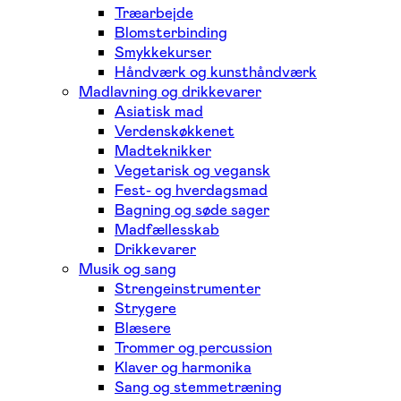
Træarbejde
Blomsterbinding
Smykkekurser
Håndværk og kunsthåndværk
Madlavning og drikkevarer
Asiatisk mad
Verdenskøkkenet
Madteknikker
Vegetarisk og vegansk
Fest- og hverdagsmad
Bagning og søde sager
Madfællesskab
Drikkevarer
Musik og sang
Strengeinstrumenter
Strygere
Blæsere
Trommer og percussion
Klaver og harmonika
Sang og stemmetræning