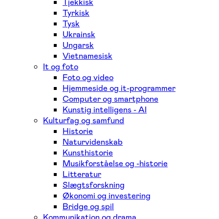
Tjekkisk
Tyrkisk
Tysk
Ukrainsk
Ungarsk
Vietnamesisk
It og foto
Foto og video
Hjemmeside og it-programmer
Computer og smartphone
Kunstig intelligens - AI
Kulturfag og samfund
Historie
Naturvidenskab
Kunsthistorie
Musikforståelse og -historie
Litteratur
Slægtsforskning
Økonomi og investering
Bridge og spil
Kommunikation og drama