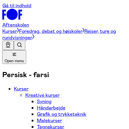
Gå til indhold
Aftenskolen
Kurser
Foredrag, debat og højskoler
Rejser, ture og
rundvisninger
Open menu
Persisk - farsi
Kurser
Kreative kurser
Syning
Håndarbejde
Grafik og trykketeknik
Malekurser
Tegnekurser