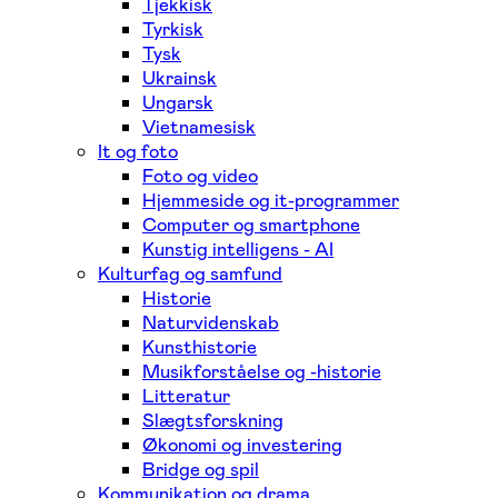
Tjekkisk
Tyrkisk
Tysk
Ukrainsk
Ungarsk
Vietnamesisk
It og foto
Foto og video
Hjemmeside og it-programmer
Computer og smartphone
Kunstig intelligens - AI
Kulturfag og samfund
Historie
Naturvidenskab
Kunsthistorie
Musikforståelse og -historie
Litteratur
Slægtsforskning
Økonomi og investering
Bridge og spil
Kommunikation og drama