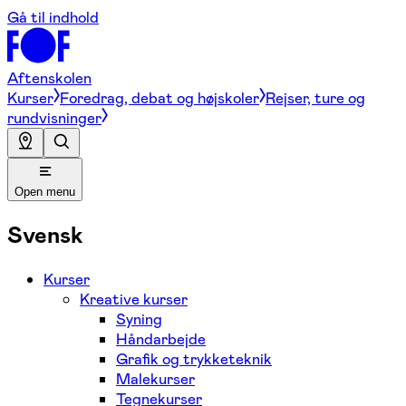
Gå til indhold
Aftenskolen
Kurser
Foredrag, debat og højskoler
Rejser, ture og
rundvisninger
Open menu
Svensk
Kurser
Kreative kurser
Syning
Håndarbejde
Grafik og trykketeknik
Malekurser
Tegnekurser