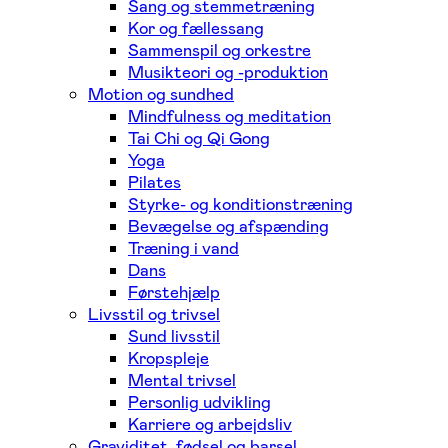
Sang og stemmetræning
Kor og fællessang
Sammenspil og orkestre
Musikteori og -produktion
Motion og sundhed
Mindfulness og meditation
Tai Chi og Qi Gong
Yoga
Pilates
Styrke- og konditionstræning
Bevægelse og afspænding
Træning i vand
Dans
Førstehjælp
Livsstil og trivsel
Sund livsstil
Kropspleje
Mental trivsel
Personlig udvikling
Karriere og arbejdsliv
Graviditet, fødsel og barsel