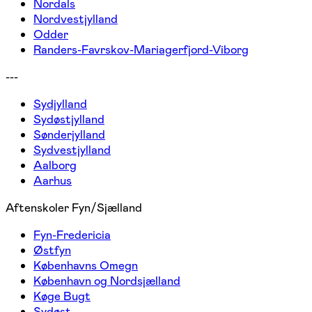
Nordals
Nordvestjylland
Odder
Randers-Favrskov-Mariagerfjord-Viborg
---
Sydjylland
Sydøstjylland
Sønderjylland
Sydvestjylland
Aalborg
Aarhus
Aftenskoler Fyn/Sjælland
Fyn-Fredericia
Østfyn
Københavns Omegn
København og Nordsjælland
Køge Bugt
Sydøst