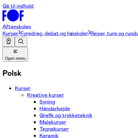
Gå til indhold
Aftenskolen
Kurser
Foredrag, debat og højskoler
Rejser, ture og rund
Open menu
Polsk
Kurser
Kreative kurser
Syning
Håndarbejde
Grafik og trykketeknik
Malekurser
Tegnekurser
Keramik