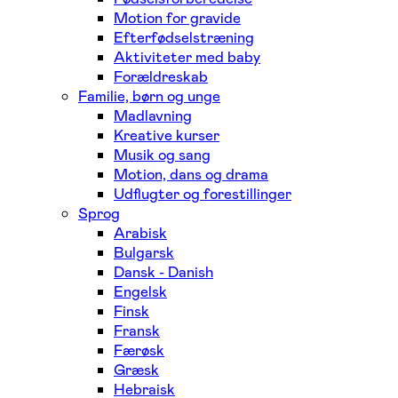
Motion for gravide
Efterfødselstræning
Aktiviteter med baby
Forældreskab
Familie, børn og unge
Madlavning
Kreative kurser
Musik og sang
Motion, dans og drama
Udflugter og forestillinger
Sprog
Arabisk
Bulgarsk
Dansk - Danish
Engelsk
Finsk
Fransk
Færøsk
Græsk
Hebraisk