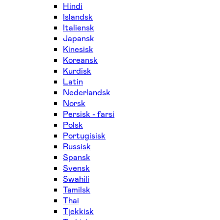
Hindi
Islandsk
Italiensk
Japansk
Kinesisk
Koreansk
Kurdisk
Latin
Nederlandsk
Norsk
Persisk - farsi
Polsk
Portugisisk
Russisk
Spansk
Svensk
Swahili
Tamilsk
Thai
Tjekkisk