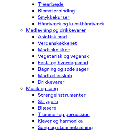
Træarbejde
Blomsterbinding
Smykkekurser
Håndværk og kunsthåndværk
Madlavning og drikkevarer
Asiatisk mad
Verdenskøkkenet
Madteknikker
Vegetarisk og vegansk
Fest- og hverdagsmad
Bagning og søde sager
Madfællesskab
Drikkevarer
Musik og sang
Strengeinstrumenter
Strygere
Blæsere
Trommer og percussion
Klaver og harmonika
Sang og stemmetræning