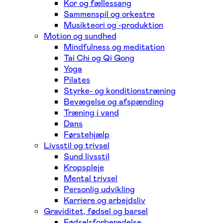
Kor og fællessang
Sammenspil og orkestre
Musikteori og -produktion
Motion og sundhed
Mindfulness og meditation
Tai Chi og Qi Gong
Yoga
Pilates
Styrke- og konditionstræning
Bevægelse og afspænding
Træning i vand
Dans
Førstehjælp
Livsstil og trivsel
Sund livsstil
Kropspleje
Mental trivsel
Personlig udvikling
Karriere og arbejdsliv
Graviditet, fødsel og barsel
Fødselsforberedelse