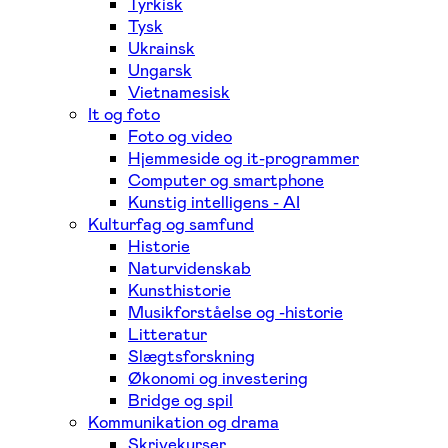
Tyrkisk
Tysk
Ukrainsk
Ungarsk
Vietnamesisk
It og foto
Foto og video
Hjemmeside og it-programmer
Computer og smartphone
Kunstig intelligens - AI
Kulturfag og samfund
Historie
Naturvidenskab
Kunsthistorie
Musikforståelse og -historie
Litteratur
Slægtsforskning
Økonomi og investering
Bridge og spil
Kommunikation og drama
Skrivekurser