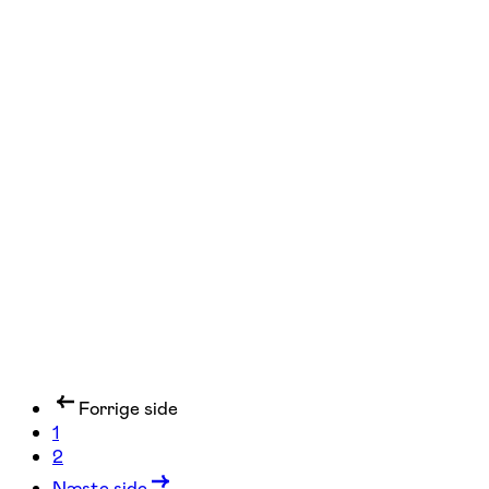
FOF Sønderjylland
Se hold
Senioryoga
6 hold
Forrige side
1
2
Næste side