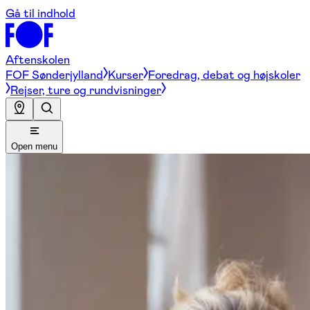
Gå til indhold
Aftenskolen
FOF Sønderjylland
Kurser
Foredrag, debat og højskoler
Rejser, ture og rundvisninger
Open menu