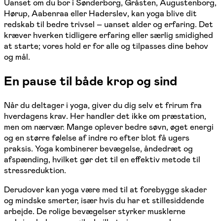
Uanset om du bor i Sønderborg, Gråsten, Augustenborg,
Hørup, Aabenraa eller Haderslev, kan yoga blive dit
redskab til bedre trivsel – uanset alder og erfaring. Det
kræver hverken tidligere erfaring eller særlig smidighed
at starte; vores hold er for alle og tilpasses dine behov
og mål.
En pause til både krop og sind
Når du deltager i yoga, giver du dig selv et frirum fra
hverdagens krav. Her handler det ikke om præstation,
men om nærvær. Mange oplever bedre søvn, øget energi
og en større følelse af indre ro efter blot få ugers
praksis. Yoga kombinerer bevægelse, åndedræt og
afspænding, hvilket gør det til en effektiv metode til
stressreduktion.
Derudover kan yoga være med til at forebygge skader
og mindske smerter, især hvis du har et stillesiddende
arbejde. De rolige bevægelser styrker musklerne