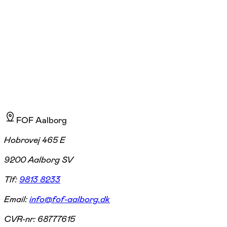
Aalborg SV
3 hold
FOF Aalborg
Hobrovej 465 E
9200 Aalborg SV
Tlf:
9813 8233
Email:
info@fof-aalborg.dk
CVR-nr:
68777615