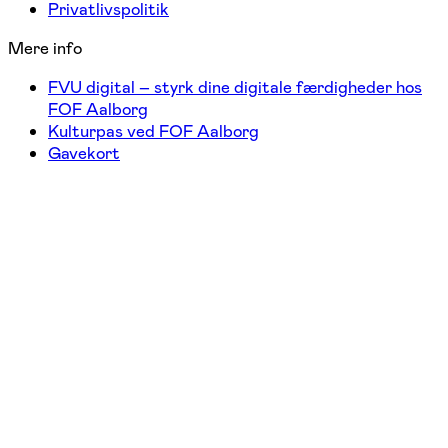
Privatlivspolitik
Mere info
FVU digital – styrk dine digitale færdigheder hos
FOF Aalborg
Kulturpas ved FOF Aalborg
Gavekort