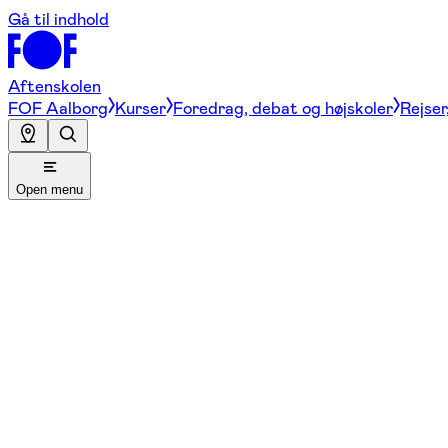
Gå til indhold
Aftenskolen
FOF Aalborg
Kurser
Foredrag, debat og højskoler
Rejser
Open menu