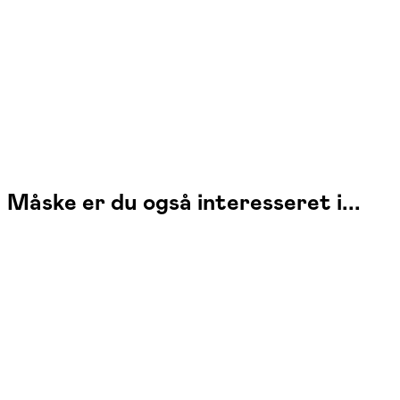
Vibeke Mortensen
Læs mere
Måske er du også interesseret i...
Hensyn-
tagende