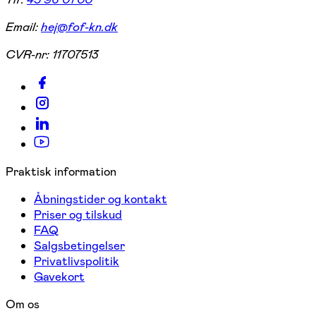
Email:
hej@fof-kn.dk
CVR-nr:
11707513
Praktisk information
Åbningstider og kontakt
Priser og tilskud
FAQ
Salgsbetingelser
Privatlivspolitik
Gavekort
Om os