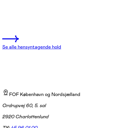
workshop
Charlottenlund
1 hold
Se alle hensyntagende hold
FOF København og Nordsjælland
Ordrupvej 60, 5. sal
2920 Charlottenlund
Tlf:
45 96 01 00