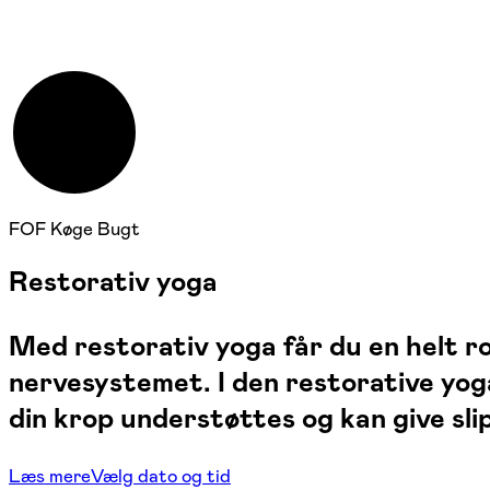
Ro og restitution
FOF Køge Bugt
Restorativ yoga
Med restorativ yoga får du en helt r
nervesystemet. I den restorative yoga
din krop understøttes og kan give slip
Læs mere
Vælg dato og tid