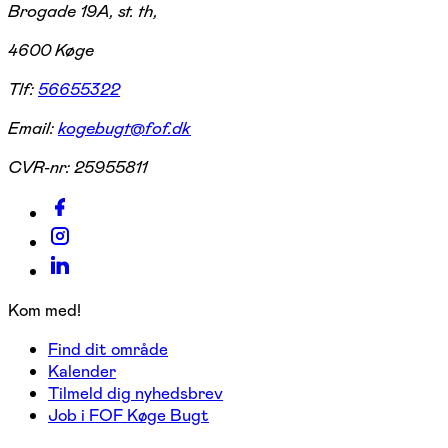
Brogade 19A, st. th,
4600 Køge
Tlf:
56655322
Email:
kogebugt@fof.dk
CVR-nr:
25955811
Kom med!
Find dit område
Kalender
Tilmeld dig nyhedsbrev
Job i FOF Køge Bugt