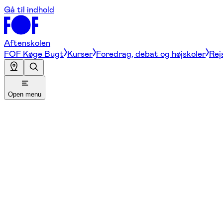
Gå til indhold
Aftenskolen
FOF Køge Bugt
Kurser
Foredrag, debat og højskoler
Rej
Open menu