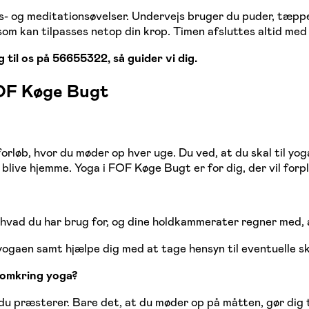
gs- og meditationsøvelser. Undervejs bruger du puder, tæpper
, som kan tilpasses netop din krop. Timen afsluttes altid me
g til os på 56655322, så guider vi dig.
FOF Køge Bugt
rløb, hvor du møder op hver uge. Du ved, at du skal til yog
t blive hjemme. Yoga i FOF Køge Bugt er for dig, der vil for
g hvad du har brug for, og dine holdkammerater regner med,
 yogaen samt hjælpe dig med at tage hensyn til eventuelle s
b omkring yoga?
du præsterer. Bare det, at du møder op på måtten, gør dig t