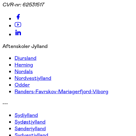
CVR-nr:
62531517
Aftenskoler Jylland
Djursland
Herning
Nordals
Nordvestjylland
Odder
Randers-Favrskov-Mariagerfjord-Viborg
---
Sydjylland
Sydøstjylland
Sønderjylland
Sydvestjylland