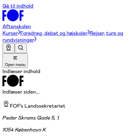
Gå til indhold
Aftenskolen
Kurser
Foredrag, debat og højskoler
Rejser, ture og
rundvisninger
Open menu
Indlæser indhold
Indlæser siden...
FOF's Landssekretariat
Peder Skrams Gade 5, 1.
1054 København K