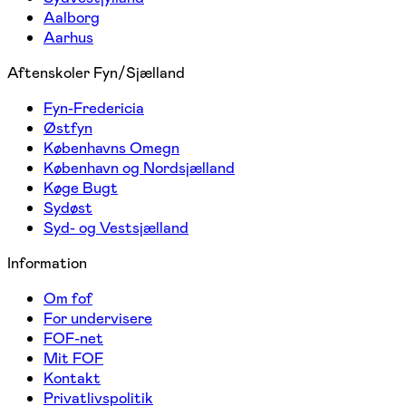
Aalborg
Aarhus
Aftenskoler Fyn/Sjælland
Fyn-Fredericia
Østfyn
Københavns Omegn
København og Nordsjælland
Køge Bugt
Sydøst
Syd- og Vestsjælland
Information
Om fof
For undervisere
FOF-net
Mit FOF
Kontakt
Privatlivspolitik