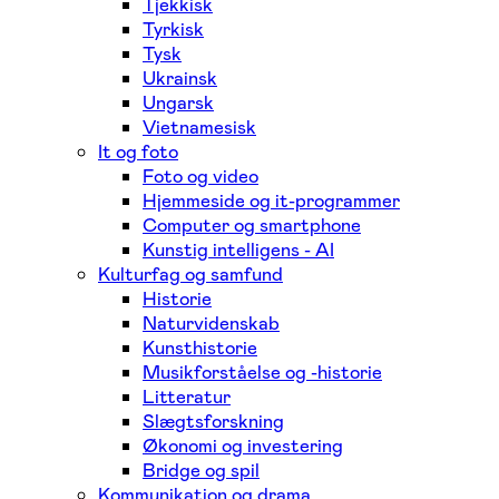
Tjekkisk
Tyrkisk
Tysk
Ukrainsk
Ungarsk
Vietnamesisk
It og foto
Foto og video
Hjemmeside og it-programmer
Computer og smartphone
Kunstig intelligens - AI
Kulturfag og samfund
Historie
Naturvidenskab
Kunsthistorie
Musikforståelse og -historie
Litteratur
Slægtsforskning
Økonomi og investering
Bridge og spil
Kommunikation og drama