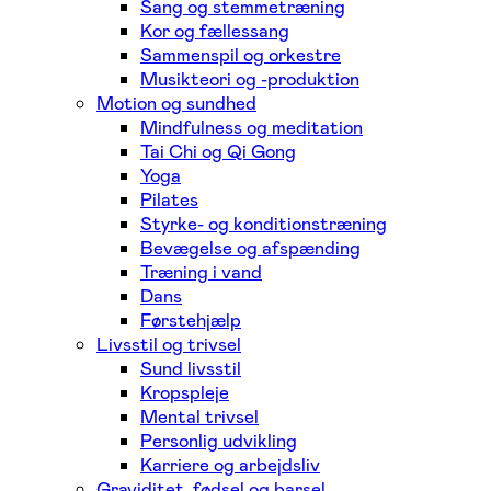
Sang og stemmetræning
Kor og fællessang
Sammenspil og orkestre
Musikteori og -produktion
Motion og sundhed
Mindfulness og meditation
Tai Chi og Qi Gong
Yoga
Pilates
Styrke- og konditionstræning
Bevægelse og afspænding
Træning i vand
Dans
Førstehjælp
Livsstil og trivsel
Sund livsstil
Kropspleje
Mental trivsel
Personlig udvikling
Karriere og arbejdsliv
Graviditet, fødsel og barsel