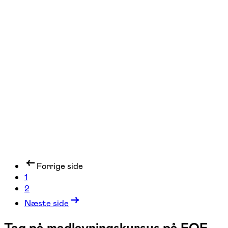
FOF Syd- og Vestsjælland
Se hold
Mad med bælgfrugter
Ringsted, Næstved, Slagelse
3 hold
Forrige side
1
2
Næste side
Tag på madlavningskursus på FOF