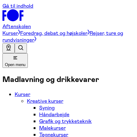
Gå til indhold
Aftenskolen
Kurser
Foredrag, debat og højskoler
Rejser, ture og
rundvisninger
Open menu
Madlavning og drikkevarer
Kurser
Kreative kurser
Syning
Håndarbejde
Grafik og trykketeknik
Malekurser
Tegnekurser