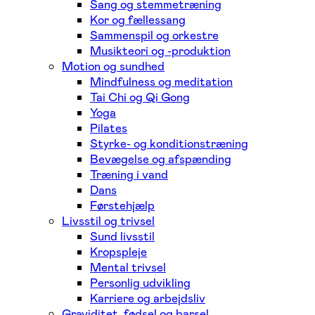
Sang og stemmetræning
Kor og fællessang
Sammenspil og orkestre
Musikteori og -produktion
Motion og sundhed
Mindfulness og meditation
Tai Chi og Qi Gong
Yoga
Pilates
Styrke- og konditionstræning
Bevægelse og afspænding
Træning i vand
Dans
Førstehjælp
Livsstil og trivsel
Sund livsstil
Kropspleje
Mental trivsel
Personlig udvikling
Karriere og arbejdsliv
Graviditet, fødsel og barsel