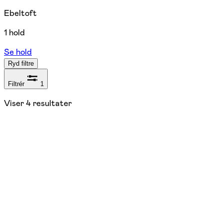
Ebeltoft
1 hold
Se hold
Ryd filtre
Filtrér
1
Viser
4
resultater