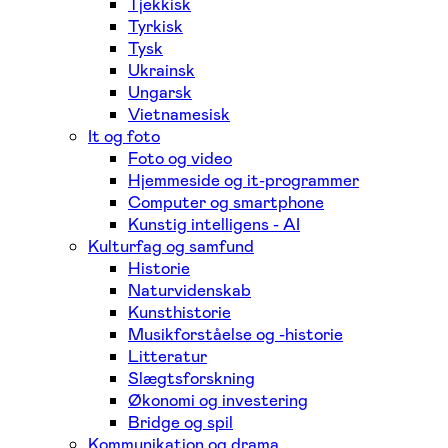
Tjekkisk
Tyrkisk
Tysk
Ukrainsk
Ungarsk
Vietnamesisk
It og foto
Foto og video
Hjemmeside og it-programmer
Computer og smartphone
Kunstig intelligens - AI
Kulturfag og samfund
Historie
Naturvidenskab
Kunsthistorie
Musikforståelse og -historie
Litteratur
Slægtsforskning
Økonomi og investering
Bridge og spil
Kommunikation og drama