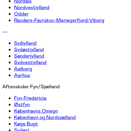
Nordals
Nordvestjylland
Odder
Randers-Favrskov-Mariagerfjord-Viborg
---
Sydjylland
Sydøstjylland
Sønderjylland
Sydvestjylland
Aalborg
Aarhus
Aftenskoler Fyn/Sjælland
Fyn-Fredericia
Østfyn
Københavns Omegn
København og Nordsjælland
Køge Bugt
Sydøst