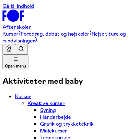
Gå til indhold
Aftenskolen
Kurser
Foredrag, debat og højskoler
Rejser, ture og
rundvisninger
Open menu
Aktiviteter med baby
Kurser
Kreative kurser
Syning
Håndarbejde
Grafik og trykketeknik
Malekurser
Tegnekurser