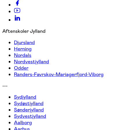
Aftenskoler Jylland
Djursland
Herning
Nordals
Nordvestjylland
Odder
Randers-Favrskov-Mariagerfjord-Viborg
---
Sydjylland
Sydøstjylland
Sønderjylland
Sydvestjylland
Aalborg
Aarhus