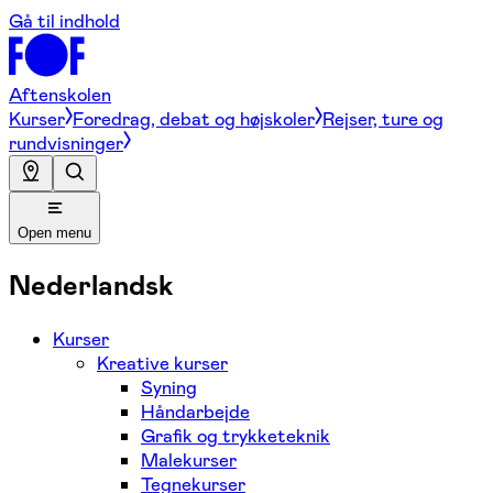
Gå til indhold
Aftenskolen
Kurser
Foredrag, debat og højskoler
Rejser, ture og
rundvisninger
Open menu
Nederlandsk
Kurser
Kreative kurser
Syning
Håndarbejde
Grafik og trykketeknik
Malekurser
Tegnekurser