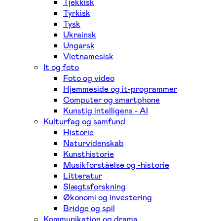
Tjekkisk
Tyrkisk
Tysk
Ukrainsk
Ungarsk
Vietnamesisk
It og foto
Foto og video
Hjemmeside og it-programmer
Computer og smartphone
Kunstig intelligens - AI
Kulturfag og samfund
Historie
Naturvidenskab
Kunsthistorie
Musikforståelse og -historie
Litteratur
Slægtsforskning
Økonomi og investering
Bridge og spil
Kommunikation og drama