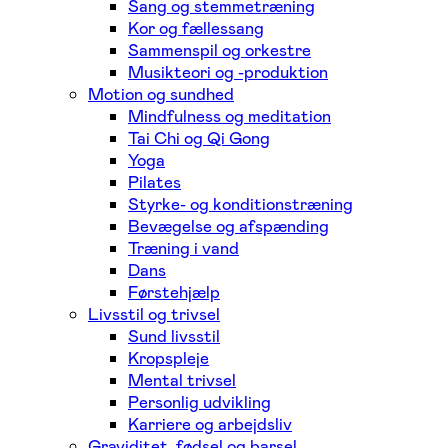
Sang og stemmetræning
Kor og fællessang
Sammenspil og orkestre
Musikteori og -produktion
Motion og sundhed
Mindfulness og meditation
Tai Chi og Qi Gong
Yoga
Pilates
Styrke- og konditionstræning
Bevægelse og afspænding
Træning i vand
Dans
Førstehjælp
Livsstil og trivsel
Sund livsstil
Kropspleje
Mental trivsel
Personlig udvikling
Karriere og arbejdsliv
Graviditet, fødsel og barsel