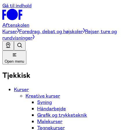
Gå til indhold
Aftenskolen
Kurser
Foredrag, debat og højskoler
Rejser, ture og
rundvisninger
Open menu
Tjekkisk
Kurser
Kreative kurser
Syning
Håndarbejde
Grafik og trykketeknik
Malekurser
Tegnekurser