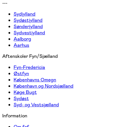
---
Sydjylland
Sydøstjylland
Sønderjylland
Sydvestjylland
Aalborg
Aarhus
Aftenskoler Fyn/Sjælland
Fyn-Fredericia
Østfyn
Københavns Omegn
København og Nordsjælland
Køge Bugt
Sydøst
Syd- og Vestsjælland
Information
Om fof