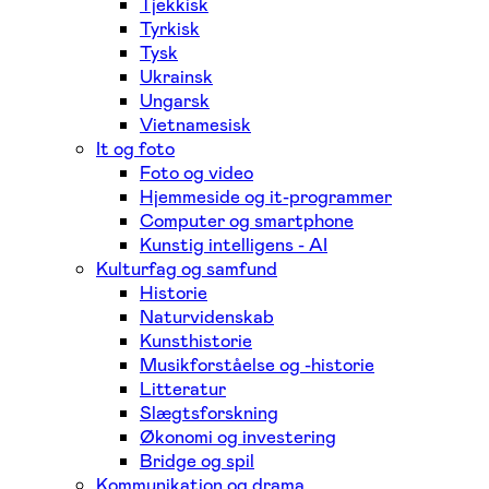
Tjekkisk
Tyrkisk
Tysk
Ukrainsk
Ungarsk
Vietnamesisk
It og foto
Foto og video
Hjemmeside og it-programmer
Computer og smartphone
Kunstig intelligens - AI
Kulturfag og samfund
Historie
Naturvidenskab
Kunsthistorie
Musikforståelse og -historie
Litteratur
Slægtsforskning
Økonomi og investering
Bridge og spil
Kommunikation og drama