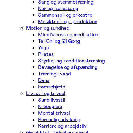
Sang og stemmetræning
Kor og fællessang
Sammenspil og orkestre
Musikteori og -produktion
Motion og sundhed
Mindfulness og meditation
Tai Chi og Qi Gong
Yoga
Pilates
Styrke- og konditionstræning
Bevægelse og afspænding
Træning i vand
Dans
Førstehjælp
Livsstil og trivsel
Sund livsstil
Kropspleje
Mental trivsel
Personlig udvikling
Karriere og arbejdsliv
Graviditet, fødsel og barsel