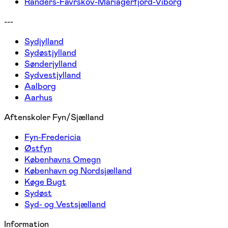
Randers-Favrskov-Mariagerfjord-Viborg
---
Sydjylland
Sydøstjylland
Sønderjylland
Sydvestjylland
Aalborg
Aarhus
Aftenskoler Fyn/Sjælland
Fyn-Fredericia
Østfyn
Københavns Omegn
København og Nordsjælland
Køge Bugt
Sydøst
Syd- og Vestsjælland
Information