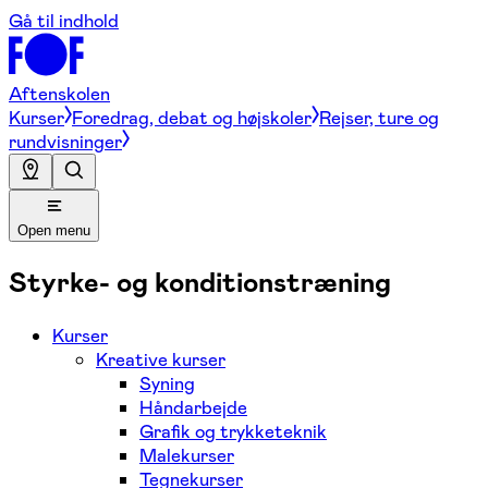
Gå til indhold
Aftenskolen
Kurser
Foredrag, debat og højskoler
Rejser, ture og
rundvisninger
Open menu
Styrke- og konditionstræning
Kurser
Kreative kurser
Syning
Håndarbejde
Grafik og trykketeknik
Malekurser
Tegnekurser