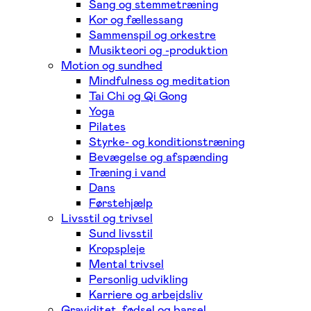
Sang og stemmetræning
Kor og fællessang
Sammenspil og orkestre
Musikteori og -produktion
Motion og sundhed
Mindfulness og meditation
Tai Chi og Qi Gong
Yoga
Pilates
Styrke- og konditionstræning
Bevægelse og afspænding
Træning i vand
Dans
Førstehjælp
Livsstil og trivsel
Sund livsstil
Kropspleje
Mental trivsel
Personlig udvikling
Karriere og arbejdsliv
Graviditet, fødsel og barsel