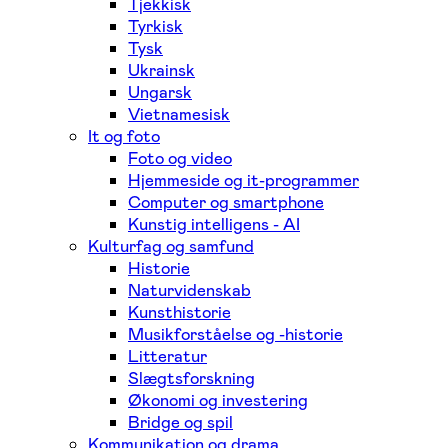
Tjekkisk
Tyrkisk
Tysk
Ukrainsk
Ungarsk
Vietnamesisk
It og foto
Foto og video
Hjemmeside og it-programmer
Computer og smartphone
Kunstig intelligens - AI
Kulturfag og samfund
Historie
Naturvidenskab
Kunsthistorie
Musikforståelse og -historie
Litteratur
Slægtsforskning
Økonomi og investering
Bridge og spil
Kommunikation og drama