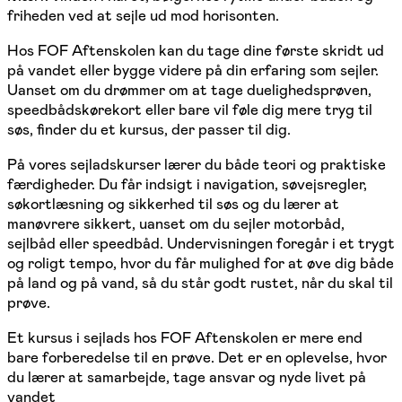
friheden ved at sejle ud mod horisonten.
Hos FOF Aftenskolen kan du tage dine første skridt ud
på vandet eller bygge videre på din erfaring som sejler.
Uanset om du drømmer om at tage duelighedsprøven,
speedbådskørekort eller bare vil føle dig mere tryg til
søs, finder du et kursus, der passer til dig.
På vores sejladskurser lærer du både teori og praktiske
færdigheder. Du får indsigt i navigation, søvejsregler,
søkortlæsning og sikkerhed til søs og du lærer at
manøvrere sikkert, uanset om du sejler motorbåd,
sejlbåd eller speedbåd. Undervisningen foregår i et trygt
og roligt tempo, hvor du får mulighed for at øve dig både
på land og på vand, så du står godt rustet, når du skal til
prøve.
Et kursus i sejlads hos FOF Aftenskolen er mere end
bare forberedelse til en prøve. Det er en oplevelse, hvor
du lærer at samarbejde, tage ansvar og nyde livet på
vandet