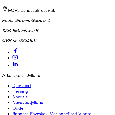
FOF's Landssekretariat
Peder Skrams Gade 5, 1.
1054 København K
CVR-nr:
62531517
Aftenskoler Jylland
Djursland
Herning
Nordals
Nordvestjylland
Odder
Randers-Favrskov-Mariagerfjord-Viborg