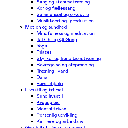
Sang og stemmetræning
Kor og fællessang
Sammenspil og orkestre
Musikteori og -produktion
Motion og sundhed
Mindfulness og meditation
Tai Chi og Qi Gong
Yoga
Pilates
Styrke- og konditionstræning
Bevægelse og afspænding
Træning i vand
Dans
Førstehjælp
Livsstil og trivsel
Sund livsstil
Kropspleje
Mental trivsel
Personlig udvikling
Karriere og arbejdsliv
Graviditet, fødsel og barsel