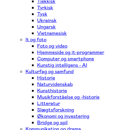
Tjekkisk
Tyrkisk
Tysk
Ukrainsk
Ungarsk
Vietnamesisk
It og foto
Foto og video
Hjemmeside og it-programmer
Computer og smartphone
Kunstig intelligens - AI
Kulturfag og samfund
Historie
Naturvidenskab
Kunsthistorie
Musikforståelse og -historie
Litteratur
Slægtsforskning
Økonomi og investering
Bridge og spil
Kommunikation og drama