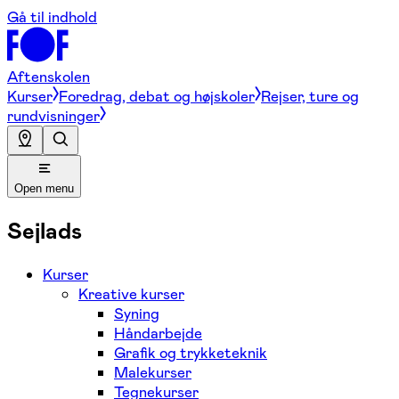
Gå til indhold
Aftenskolen
Kurser
Foredrag, debat og højskoler
Rejser, ture og
rundvisninger
Open menu
Sejlads
Kurser
Kreative kurser
Syning
Håndarbejde
Grafik og trykketeknik
Malekurser
Tegnekurser