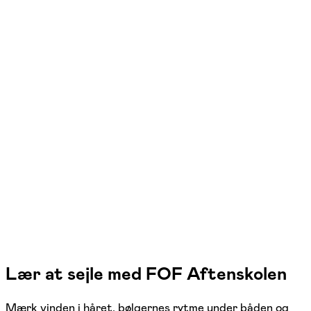
FOF Djursland
Se hold
Navigation og WHF radio -
Weekendkursus i Grenaa
Grenaa
1 hold
Lær at sejle med FOF Aftenskolen
Mærk vinden i håret, bølgernes rytme under båden og