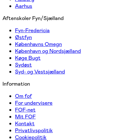
Aarhus
Aftenskoler Fyn/Sjælland
Fyn-Fredericia
Østfyn
Københavns Omegn
København og Nordsjælland
Køge Bugt
Sydøst
Syd- og Vestsjælland
Information
Om fof
For undervisere
FOF-net
Mit FOF
Kontakt
Privatlivspolitik
Cookiepolitik