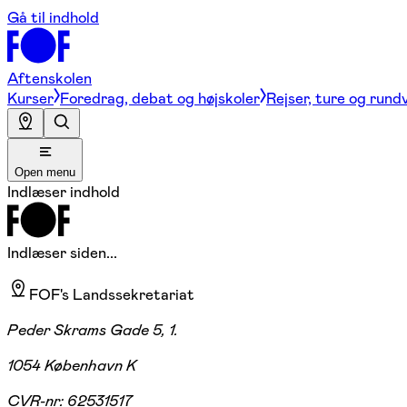
Gå til indhold
Aftenskolen
Kurser
Foredrag, debat og højskoler
Rejser, ture og rund
Open menu
Indlæser indhold
Indlæser siden...
FOF's Landssekretariat
Peder Skrams Gade 5, 1.
1054 København K
CVR-nr:
62531517