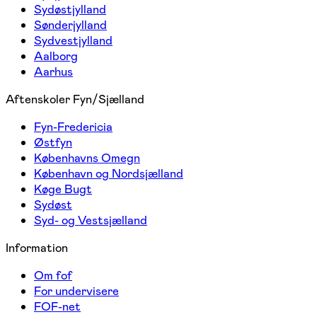
Sydøstjylland
Sønderjylland
Sydvestjylland
Aalborg
Aarhus
Aftenskoler Fyn/Sjælland
Fyn-Fredericia
Østfyn
Københavns Omegn
København og Nordsjælland
Køge Bugt
Sydøst
Syd- og Vestsjælland
Information
Om fof
For undervisere
FOF-net