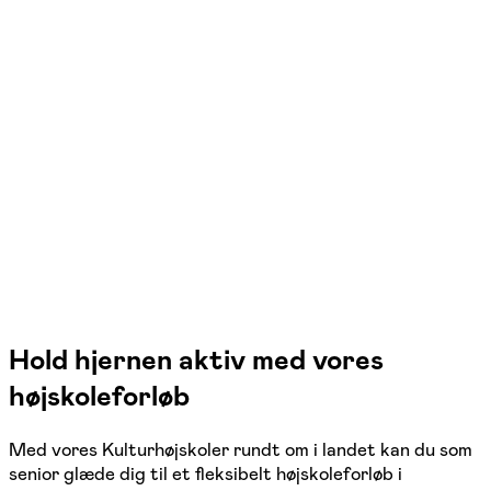
FOF Københavns Omegn
Se hold
Kulturhøjskolen i Taastrup
Taastrup
1 hold
Hold hjernen aktiv med vores
højskoleforløb
Med vores Kulturhøjskoler rundt om i landet kan du som
senior glæde dig til et fleksibelt højskoleforløb i