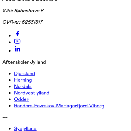
1054 København K
CVR-nr:
62531517
Aftenskoler Jylland
Djursland
Herning
Nordals
Nordvestjylland
Odder
Randers-Favrskov-Mariagerfjord-Viborg
---
Sydjylland