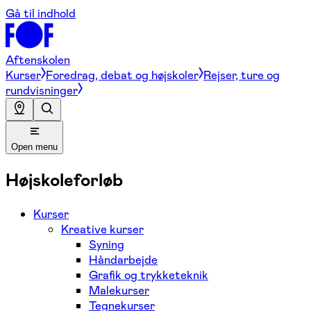
Gå til indhold
Aftenskolen
Kurser
Foredrag, debat og højskoler
Rejser, ture og
rundvisninger
Open menu
Højskoleforløb
Kurser
Kreative kurser
Syning
Håndarbejde
Grafik og trykketeknik
Malekurser
Tegnekurser