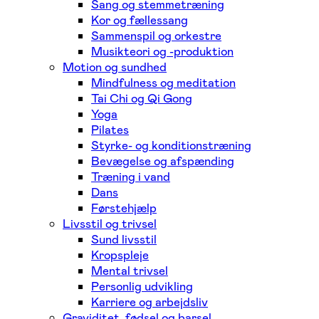
Sang og stemmetræning
Kor og fællessang
Sammenspil og orkestre
Musikteori og -produktion
Motion og sundhed
Mindfulness og meditation
Tai Chi og Qi Gong
Yoga
Pilates
Styrke- og konditionstræning
Bevægelse og afspænding
Træning i vand
Dans
Førstehjælp
Livsstil og trivsel
Sund livsstil
Kropspleje
Mental trivsel
Personlig udvikling
Karriere og arbejdsliv
Graviditet, fødsel og barsel