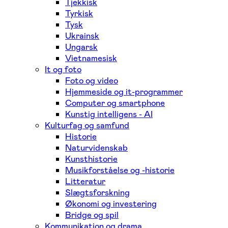
Tjekkisk
Tyrkisk
Tysk
Ukrainsk
Ungarsk
Vietnamesisk
It og foto
Foto og video
Hjemmeside og it-programmer
Computer og smartphone
Kunstig intelligens - AI
Kulturfag og samfund
Historie
Naturvidenskab
Kunsthistorie
Musikforståelse og -historie
Litteratur
Slægtsforskning
Økonomi og investering
Bridge og spil
Kommunikation og drama